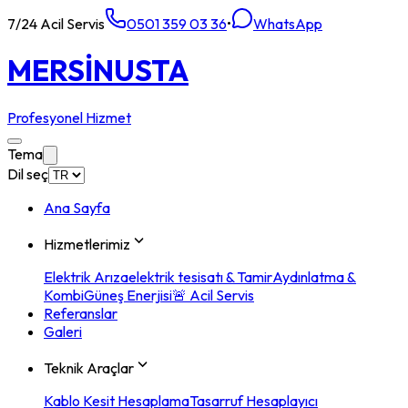
7/24 Acil Servis
0501 359 03 36
•
WhatsApp
MERSİN
USTA
Profesyonel Hizmet
Tema
Dil seç
Ana Sayfa
Hizmetlerimiz
Elektrik Arıza
elektrik tesisatı & Tamir
Aydınlatma &
Kombi
Güneş Enerjisi
🚨 Acil Servis
Referanslar
Galeri
Teknik Araçlar
Kablo Kesit Hesaplama
Tasarruf Hesaplayıcı