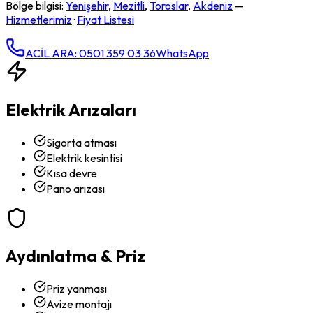
Bölge bilgisi:
Yenişehir
,
Mezitli
,
Toroslar
,
Akdeniz
—
Hizmetlerimiz
·
Fiyat Listesi
ACİL ARA: 0501 359 03 36
WhatsApp
Elektrik Arızaları
Sigorta atması
Elektrik kesintisi
Kısa devre
Pano arızası
Aydınlatma & Priz
Priz yanması
Avize montajı