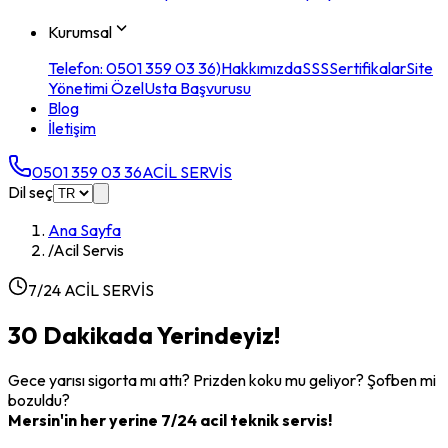
Kurumsal
Telefon: 0501 359 03 36)
Hakkımızda
SSS
Sertifikalar
Site
Yönetimi Özel
Usta Başvurusu
Blog
İletişim
0501 359 03 36
ACİL SERVİS
Dil seç
Ana Sayfa
/
Acil Servis
7/24 ACİL SERVİS
30 Dakikada Yerindeyiz!
Gece yarısı sigorta mı attı? Prizden koku mu geliyor? Şofben mi
bozuldu?
Mersin'in her yerine 7/24 acil teknik servis!