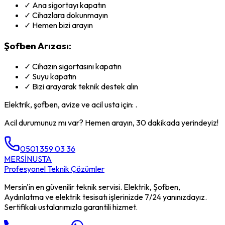
✓ Ana sigortayı kapatın
✓ Cihazlara dokunmayın
✓ Hemen bizi arayın
Şofben Arızası:
✓ Cihazın sigortasını kapatın
✓ Suyu kapatın
✓ Bizi arayarak teknik destek alın
Elektrik, şofben, avize ve acil usta için: .
Acil durumunuz mı var? Hemen arayın, 30 dakikada yerindeyiz!
0501 359 03 36
MERSİN
USTA
Profesyonel Teknik Çözümler
Mersin'in en güvenilir teknik servisi. Elektrik, Şofben,
Aydınlatma ve elektrik tesisatı işlerinizde 7/24 yanınızdayız.
Sertifikalı ustalarımızla garantili hizmet.