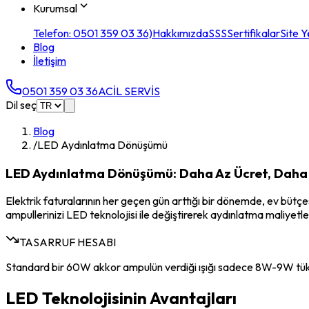
Kurumsal
Telefon: 0501 359 03 36)
Hakkımızda
SSS
Sertifikalar
Site Y
Blog
İletişim
0501 359 03 36
ACİL SERVİS
Dil seç
Blog
/
LED Aydınlatma Dönüşümü
LED Aydınlatma Dönüşümü: Daha Az Ücret, Daha 
Elektrik faturalarının her geçen gün arttığı bir dönemde, ev bütçe
ampullerinizi LED teknolojisi ile değiştirerek aydınlatma maliyetle
TASARRUF HESABI
Standard bir 60W akkor ampulün verdiği ışığı sadece 8W-9W tükete
LED Teknolojisinin Avantajları