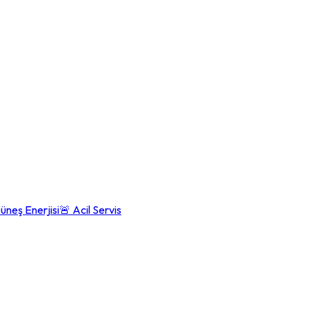
üneş Enerjisi
🚨 Acil Servis