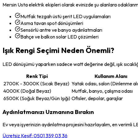
Mersin Usta elektrik ekipleri olarak evinizde şu alanlara odaklanm
Mutfak tezgah üstü şerit LED uygulamaları
Asma tavan spot dönüşümleri
Sensörlü antre ve banyo aydınlatmaları
Bahçe ve balkon solar LED çözümleri
Işık Rengi Seçimi Neden Önemli?
LED dönüşümü yaparken sadece watt değerine değil, ışık sıcaklığın
Renk Tipi
Kullanım Alanı
2700K - 3000K (Sıcak Beyaz)
Yatak odası, salon (Dinlenme ala
4000K (Doğal Beyaz)
Mutfak, banyo, çalışma odası
6500K (Soğuk Beyaz/Gün Işığı)
Ofisler, depolar, garajlar
Aydınlatmanızı Uzmanına Bırakın
Ev veya işyerinizin aydınlatma projesini hazırlayalım, en verimli 
Ücretsiz Keşif: 0501 359 03 36