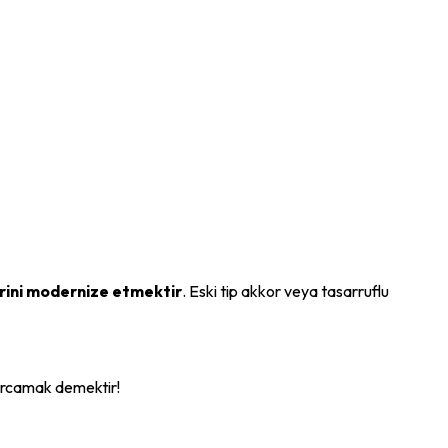
rini modernize etmektir
. Eski tip akkor veya tasarruflu
harcamak demektir!