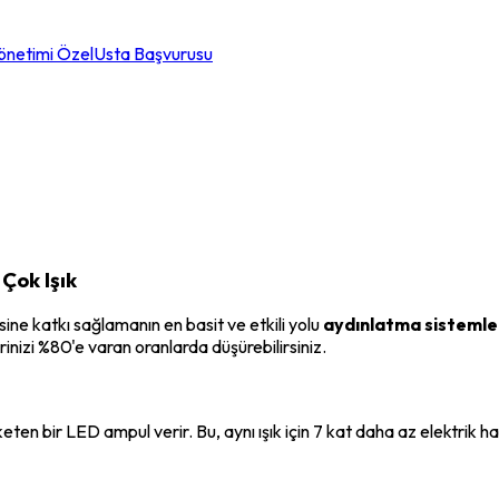
önetimi Özel
Usta Başvurusu
Çok Işık
sine katkı sağlamanın en basit ve etkili yolu
aydınlatma sistemle
rinizi %80'e varan oranlarda düşürebilirsiniz.
n bir LED ampul verir. Bu, aynı ışık için 7 kat daha az elektrik 