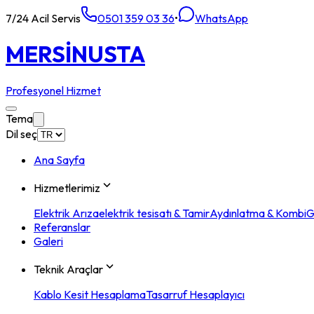
7/24 Acil Servis
0501 359 03 36
•
WhatsApp
MERSİN
USTA
Profesyonel Hizmet
Tema
Dil seç
Ana Sayfa
Hizmetlerimiz
Elektrik Arıza
elektrik tesisatı & Tamir
Aydınlatma & Kombi
G
Referanslar
Galeri
Teknik Araçlar
Kablo Kesit Hesaplama
Tasarruf Hesaplayıcı