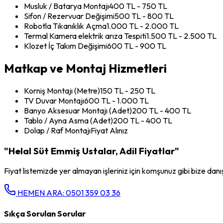
Musluk / Batarya Montajı
400 TL - 750 TL
Sifon / Rezervuar Değişimi
500 TL - 800 TL
Robotla Tıkanıklık Açma
1.000 TL - 2.000 TL
Termal Kamera elektrik arıza Tespiti
1.500 TL - 2.500 TL
Klozet İç Takım Değişimi
600 TL - 900 TL
Matkap ve Montaj Hizmetleri
Korniş Montajı (Metre)
150 TL - 250 TL
TV Duvar Montajı
600 TL - 1.000 TL
Banyo Aksesuar Montajı (Adet)
200 TL - 400 TL
Tablo / Ayna Asma (Adet)
200 TL - 400 TL
Dolap / Raf Montajı
Fiyat Alınız
"Helal Süt Emmiş Ustalar, Adil Fiyatlar"
Fiyat listemizde yer almayan işleriniz için komşunuz gibi bize danış
HEMEN ARA:
0501 359 03 36
Sıkça Sorulan Sorular