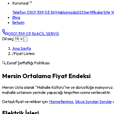
Kurumsal
Telefon: 0501 359 03 36)
Hakkımızda
SSS
Sertifikalar
Site Y
Blog
İletişim
0501 359 03 36
ACİL SERVİS
Dil seç
Ana Sayfa
/
Fiyat Listesi
🔍 Esnaf Şeffaflığı Politikası
Mersin Ortalama Fiyat Endeksi
Mersin Usta olarak "Mahalle Kültürü"ne ve dürüstlüğe inanıyoruz. Sü
mahalle ustanızın yerinde yapacağı tespitten sonra verilecektir.
Detaylı fiyat ve rehber için:
Hizmetlerimiz
,
Sıkça Sorulan Sorular
v
Elektrik İşleri