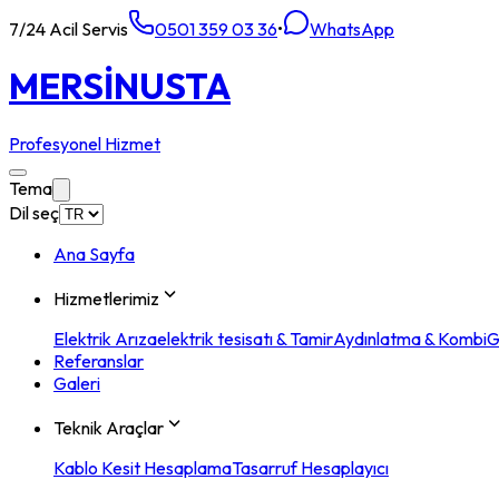
7/24 Acil Servis
0501 359 03 36
•
WhatsApp
MERSİN
USTA
Profesyonel Hizmet
Tema
Dil seç
Ana Sayfa
Hizmetlerimiz
Elektrik Arıza
elektrik tesisatı & Tamir
Aydınlatma & Kombi
G
Referanslar
Galeri
Teknik Araçlar
Kablo Kesit Hesaplama
Tasarruf Hesaplayıcı