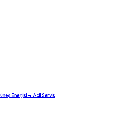
üneş Enerjisi
🚨 Acil Servis