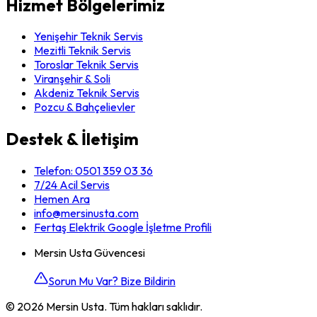
Hizmet Bölgelerimiz
Yenişehir Teknik Servis
Mezitli Teknik Servis
Toroslar Teknik Servis
Viranşehir & Soli
Akdeniz Teknik Servis
Pozcu & Bahçelievler
Destek & İletişim
Telefon:
0501 359 03 36
7/24 Acil Servis
Hemen Ara
info@mersinusta.com
Fertaş Elektrik Google İşletme Profili
Mersin Usta Güvencesi
Sorun Mu Var? Bize Bildirin
©
2026
Mersin Usta. Tüm hakları saklıdır.