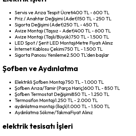
Servis ve Arıza Tespit Ücreti
400 TL - 600 TL
Priz / Anahtar Değişimi (Adet)
150 TL - 250 TL
Sigorta Değişimi (Adet)
250 TL - 450 TL
Avize Montajı (Taşsız - Adet)
400 TL - 600 TL
Avize Montajı (Taşlı/Büyük)
750 TL - 1.500 TL
LED Spot / Şerit LED Montajı
Metre Fiyatı Alınız
İnternet Kablosu Çekimi
750 TL - 1.500 TL
Sigorta Panosu Yenileme
2.500 TL'den başlar
Şofben ve Aydınlatma
Elektrikli Şofben Montajı
750 TL - 1.000 TL
Şofben Arıza/Tamir (Parça Hariç)
600 TL - 850 TL
Şofben Termostat Değişimi
850 TL - 1.250 TL
Termosifon Montajı
1.250 TL - 2.000 TL
aydınlatma montajı (İlaçlı)
1.000 TL - 1.500 TL
Aydınlatma Sökme/Takma
Fiyat Alınız
elektrik tesisatı İşleri