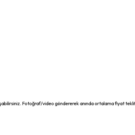
abilirsiniz. Fotoğraf/video göndererek anında ortalama fiyat teklifi a