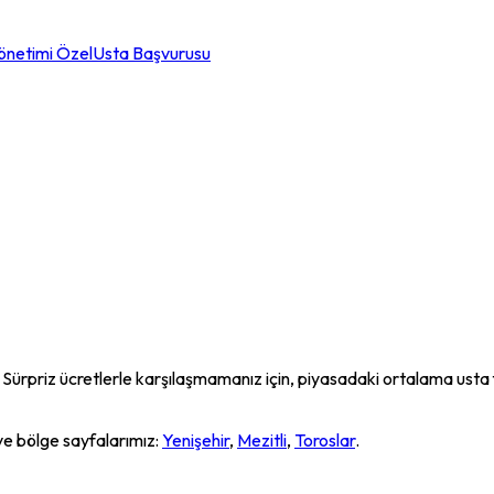
önetimi Özel
Usta Başvurusu
rpriz ücretlerle karşılaşmamanız için, piyasadaki ortalama usta fiya
e bölge sayfalarımız:
Yenişehir
,
Mezitli
,
Toroslar
.