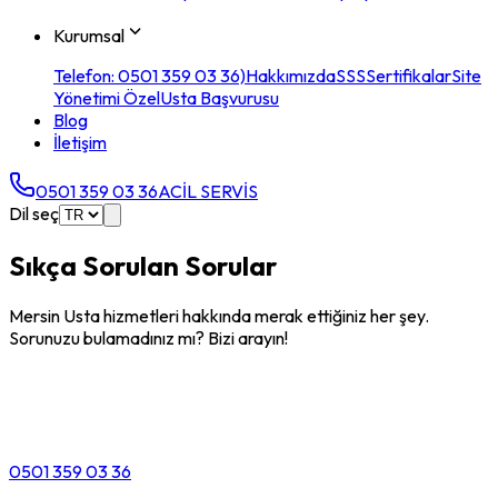
Kurumsal
Telefon: 0501 359 03 36)
Hakkımızda
SSS
Sertifikalar
Site
Yönetimi Özel
Usta Başvurusu
Blog
İletişim
0501 359 03 36
ACİL SERVİS
Dil seç
Sıkça Sorulan Sorular
Mersin Usta hizmetleri hakkında merak ettiğiniz her şey.
Sorunuzu bulamadınız mı? Bizi arayın!
0501 359 03 36