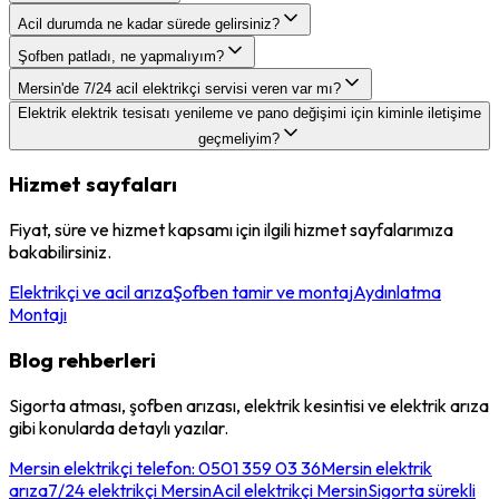
Acil durumda ne kadar sürede gelirsiniz?
Şofben patladı, ne yapmalıyım?
Mersin'de 7/24 acil elektrikçi servisi veren var mı?
Elektrik elektrik tesisatı yenileme ve pano değişimi için kiminle iletişime
geçmeliyim?
Hizmet sayfaları
Fiyat, süre ve hizmet kapsamı için ilgili hizmet sayfalarımıza
bakabilirsiniz.
Elektrikçi ve acil arıza
Şofben tamir ve montaj
Aydınlatma
Montajı
Blog rehberleri
Sigorta atması, şofben arızası, elektrik kesintisi ve elektrik arıza
gibi konularda detaylı yazılar.
Mersin elektrikçi telefon: 0501 359 03 36
Mersin elektrik
arıza
7/24 elektrikçi Mersin
Acil elektrikçi Mersin
Sigorta sürekli