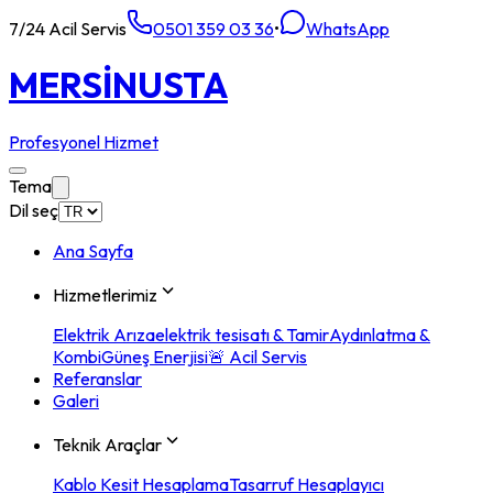
7/24 Acil Servis
0501 359 03 36
•
WhatsApp
MERSİN
USTA
Profesyonel Hizmet
Tema
Dil seç
Ana Sayfa
Hizmetlerimiz
Elektrik Arıza
elektrik tesisatı & Tamir
Aydınlatma &
Kombi
Güneş Enerjisi
🚨 Acil Servis
Referanslar
Galeri
Teknik Araçlar
Kablo Kesit Hesaplama
Tasarruf Hesaplayıcı