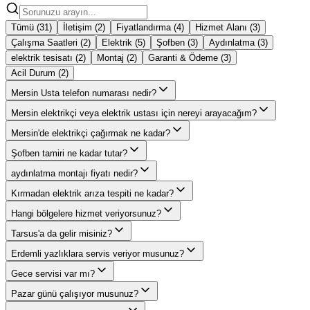
Tümü (
31
)
İletişim
(
2
)
Fiyatlandırma
(
4
)
Hizmet Alanı
(
3
)
Çalışma Saatleri
(
2
)
Elektrik
(
5
)
Şofben
(
3
)
Aydınlatma
(
3
)
elektrik tesisatı
(
2
)
Montaj
(
2
)
Garanti & Ödeme
(
3
)
Acil Durum
(
2
)
Mersin Usta telefon numarası nedir?
Mersin elektrikçi veya elektrik ustası için nereyi arayacağım?
Mersin'de elektrikçi çağırmak ne kadar?
Şofben tamiri ne kadar tutar?
aydınlatma montajı fiyatı nedir?
Kırmadan elektrik arıza tespiti ne kadar?
Hangi bölgelere hizmet veriyorsunuz?
Tarsus'a da gelir misiniz?
Erdemli yazlıklara servis veriyor musunuz?
Gece servisi var mı?
Pazar günü çalışıyor musunuz?