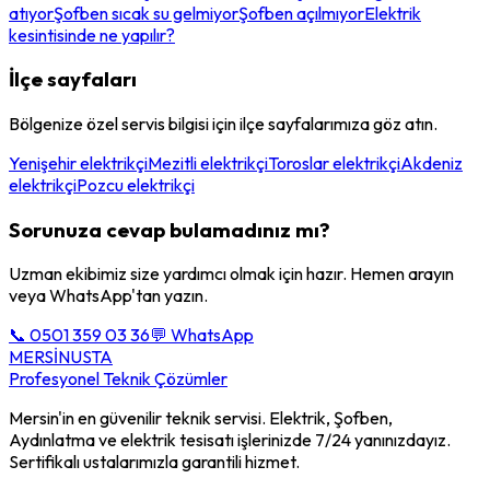
atıyor
Şofben sıcak su gelmiyor
Şofben açılmıyor
Elektrik
kesintisinde ne yapılır?
İlçe sayfaları
Bölgenize özel servis bilgisi için ilçe sayfalarımıza göz atın.
Yenişehir elektrikçi
Mezitli elektrikçi
Toroslar elektrikçi
Akdeniz
elektrikçi
Pozcu elektrikçi
Sorunuza cevap bulamadınız mı?
Uzman ekibimiz size yardımcı olmak için hazır. Hemen arayın
veya WhatsApp'tan yazın.
📞 0501 359 03 36
💬 WhatsApp
MERSİN
USTA
Profesyonel Teknik Çözümler
Mersin'in en güvenilir teknik servisi. Elektrik, Şofben,
Aydınlatma ve elektrik tesisatı işlerinizde 7/24 yanınızdayız.
Sertifikalı ustalarımızla garantili hizmet.