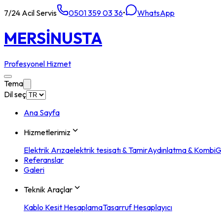
7/24 Acil Servis
0501 359 03 36
•
WhatsApp
MERSİN
USTA
Profesyonel Hizmet
Tema
Dil seç
Ana Sayfa
Hizmetlerimiz
Elektrik Arıza
elektrik tesisatı & Tamir
Aydınlatma & Kombi
G
Referanslar
Galeri
Teknik Araçlar
Kablo Kesit Hesaplama
Tasarruf Hesaplayıcı