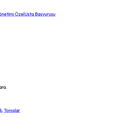
önetimi Özel
Usta Başvurusu
ara.
i
,
Toroslar