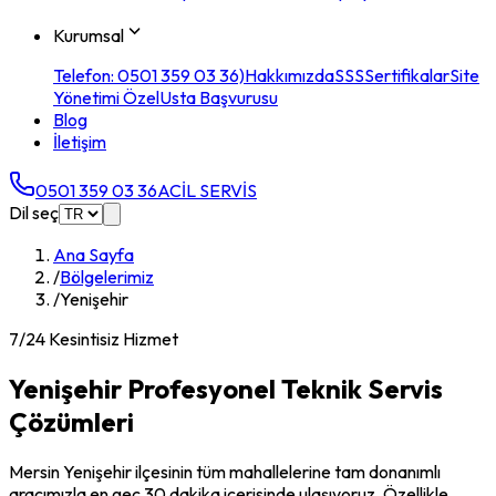
Kurumsal
Telefon: 0501 359 03 36)
Hakkımızda
SSS
Sertifikalar
Site
Yönetimi Özel
Usta Başvurusu
Blog
İletişim
0501 359 03 36
ACİL SERVİS
Dil seç
Ana Sayfa
/
Bölgelerimiz
/
Yenişehir
7/24 Kesintisiz Hizmet
Yenişehir
Profesyonel Teknik Servis
Çözümleri
Mersin Yenişehir ilçesinin tüm mahallelerine tam donanımlı
aracımızla en geç 30 dakika içerisinde ulaşıyoruz. Özellikle