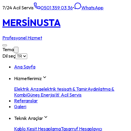
7/24 Acil Servis
0501 359 03 36
•
WhatsApp
MERSİN
USTA
Profesyonel Hizmet
Tema
Dil seç
Ana Sayfa
Hizmetlerimiz
Elektrik Arıza
elektrik tesisatı & Tamir
Aydınlatma &
Kombi
Güneş Enerjisi
🚨 Acil Servis
Referanslar
Galeri
Teknik Araçlar
Kablo Kesit Hesaplama
Tasarruf Hesaplayıcı