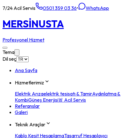
7/24 Acil Servis
0501 359 03 36
•
WhatsApp
MERSİN
USTA
Profesyonel Hizmet
Tema
Dil seç
Ana Sayfa
Hizmetlerimiz
Elektrik Arıza
elektrik tesisatı & Tamir
Aydınlatma &
Kombi
Güneş Enerjisi
🚨 Acil Servis
Referanslar
Galeri
Teknik Araçlar
Kablo Kesit Hesaplama
Tasarruf Hesaplayıcı