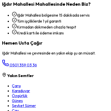
Iğdır Mahallesi
Mahallesinde Neden Biz?
Iğdır Mahallesi bölgesine 15 dakikada servis
Tüm işçiliklerde 1 yıl garanti
Kırmadan dökmeden cihazla tespit
Kredi kartı ile ödeme imkanı
Hemen Usta Çağır
Iğdır Mahallesi
ve çevresinde en yakın ekip şu an müsait.
0501 359 03 36
Yakın Semtler
Çarşı
Karaduvar
Özgürlük
Güneş
Şevket Sümer
Çay