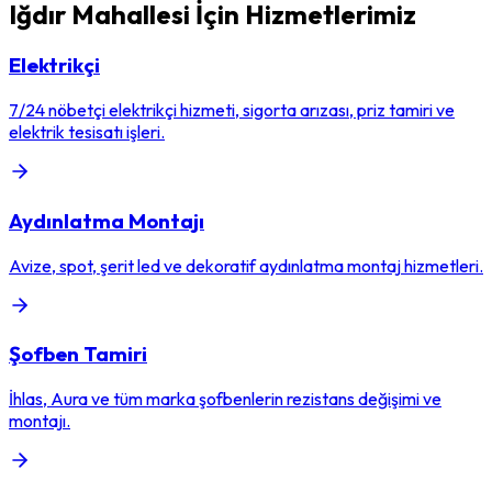
Iğdır Mahallesi
İçin Hizmetlerimiz
Elektrikçi
7/24 nöbetçi elektrikçi hizmeti, sigorta arızası, priz tamiri ve
elektrik tesisatı işleri.
Aydınlatma Montajı
Avize, spot, şerit led ve dekoratif aydınlatma montaj hizmetleri.
Şofben Tamiri
İhlas, Aura ve tüm marka şofbenlerin rezistans değişimi ve
montajı.