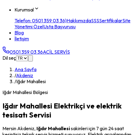
Kurumsal
Telefon: 0501 359 03 36)
Hakkımızda
SSS
Sertifikalar
Site
Yönetimi Özel
Usta Başvurusu
Blog
İletişim
0501 359 03 36
ACİL SERVİS
Dil seç
Ana Sayfa
/
Akdeniz
/
Iğdır Mahallesi
Iğdır Mahallesi
Bölgesi
Iğdır Mahallesi
Elektrikçi ve elektrik
tesisatı Servisi
Mersin
Akdeniz
,
Iğdır Mahallesi
sakinleri için 7 gün 24 saat
kesintisiz teknik servis hizmeti sunuyoruz. Elektrik arızalarından