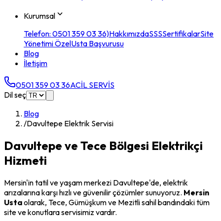
Kurumsal
Telefon: 0501 359 03 36)
Hakkımızda
SSS
Sertifikalar
Site
Yönetimi Özel
Usta Başvurusu
Blog
İletişim
0501 359 03 36
ACİL SERVİS
Dil seç
Blog
/
Davultepe Elektrik Servisi
Davultepe ve Tece Bölgesi Elektrikçi
Hizmeti
Mersin'in tatil ve yaşam merkezi Davultepe'de, elektrik
arızalarına karşı hızlı ve güvenilir çözümler sunuyoruz.
Mersin
Usta
olarak, Tece, Gümüşkum ve Mezitli sahil bandındaki tüm
site ve konutlara servisimiz vardır.