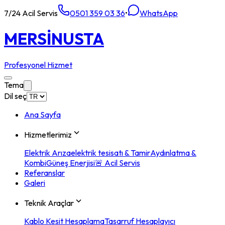
7/24 Acil Servis
0501 359 03 36
•
WhatsApp
MERSİN
USTA
Profesyonel Hizmet
Tema
Dil seç
Ana Sayfa
Hizmetlerimiz
Elektrik Arıza
elektrik tesisatı & Tamir
Aydınlatma &
Kombi
Güneş Enerjisi
🚨 Acil Servis
Referanslar
Galeri
Teknik Araçlar
Kablo Kesit Hesaplama
Tasarruf Hesaplayıcı