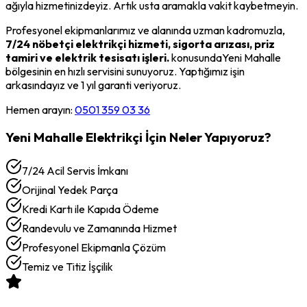
ağıyla hizmetinizdeyiz. Artık usta aramakla vakit kaybetmeyin.
Profesyonel ekipmanlarımız ve alanında uzman kadromuzla,
7/24 nöbetçi elektrikçi hizmeti, sigorta arızası, priz
tamiri ve elektrik tesisatı işleri.
konusunda
Yeni Mahalle
bölgesinin en hızlı servisini sunuyoruz. Yaptığımız işin
arkasındayız ve 1 yıl garanti veriyoruz.
Hemen arayın:
0501 359 03 36
Yeni Mahalle
Elektrikçi
İçin Neler Yapıyoruz?
7/24 Acil Servis İmkanı
Orijinal Yedek Parça
Kredi Kartı ile Kapıda Ödeme
Randevulu ve Zamanında Hizmet
Profesyonel Ekipmanla Çözüm
Temiz ve Titiz İşçilik