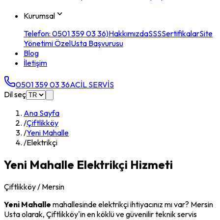
Kurumsal
Telefon: 0501 359 03 36)
Hakkımızda
SSS
Sertifikalar
Site
Yönetimi Özel
Usta Başvurusu
Blog
İletişim
0501 359 03 36
ACİL SERVİS
Dil seç
Ana Sayfa
/
Çiftlikköy
/
Yeni Mahalle
/
Elektrikçi
Yeni Mahalle
Elektrikçi
Hizmeti
Çiftlikköy
/ Mersin
Yeni Mahalle
mahallesinde
elektrikçi
ihtiyacınız mı var? Mersin
Usta olarak,
Çiftlikköy
'in en köklü ve güvenilir teknik servis