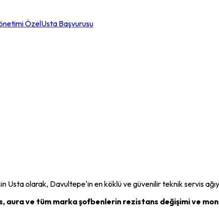
önetimi Özel
Usta Başvurusu
sin Usta olarak,
Davultepe
'in en köklü ve güvenilir teknik servis a
las, aura ve tüm marka şofbenlerin rezistans değişimi ve mont