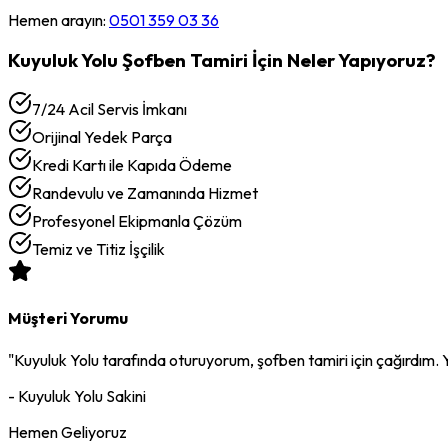
Hemen arayın:
0501 359 03 36
Kuyuluk Yolu
Şofben Tamiri
İçin Neler Yapıyoruz?
7/24 Acil Servis İmkanı
Orijinal Yedek Parça
Kredi Kartı ile Kapıda Ödeme
Randevulu ve Zamanında Hizmet
Profesyonel Ekipmanla Çözüm
Temiz ve Titiz İşçilik
Müşteri Yorumu
"
Kuyuluk Yolu
tarafında oturuyorum,
şofben tamiri
için çağırdım. 
-
Kuyuluk Yolu
Sakini
Hemen Geliyoruz