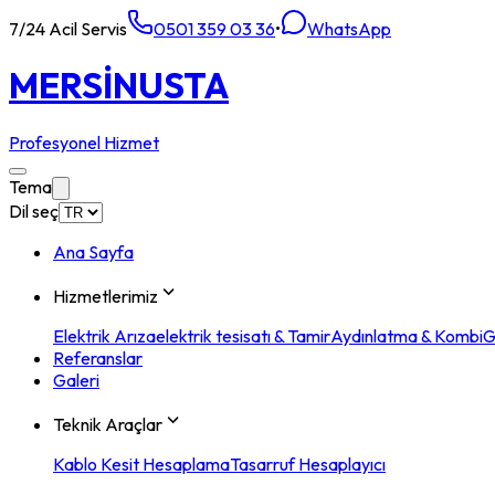
7/24 Acil Servis
0501 359 03 36
•
WhatsApp
MERSİN
USTA
Profesyonel Hizmet
Tema
Dil seç
Ana Sayfa
Hizmetlerimiz
Elektrik Arıza
elektrik tesisatı & Tamir
Aydınlatma & Kombi
G
Referanslar
Galeri
Teknik Araçlar
Kablo Kesit Hesaplama
Tasarruf Hesaplayıcı