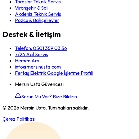
Toroslar Teknik Servis
Viranşehir & Soli
Akdeniz Teknik Servis
Pozcu & Bahçelievler
Destek & İletişim
Telefon:
0501 359 03 36
7/24 Acil Servis
Hemen Ara
info@mersinusta.com
Fertaş Elektrik Google İşletme Profili
Mersin Usta Güvencesi
Sorun Mu Var? Bize Bildirin
©
2026
Mersin Usta. Tüm hakları saklıdır.
Çerez Politikası