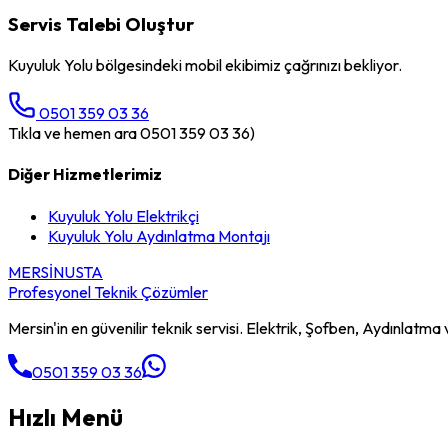
Servis Talebi Oluştur
Kuyuluk Yolu
bölgesindeki mobil ekibimiz çağrınızı bekliyor.
0501 359 03 36
Tıkla ve hemen ara 0501 359 03 36)
Diğer Hizmetlerimiz
Kuyuluk Yolu
Elektrikçi
Kuyuluk Yolu
Aydınlatma Montajı
MERSİN
USTA
Profesyonel Teknik Çözümler
Mersin'in en güvenilir teknik servisi. Elektrik, Şofben, Aydınlatma v
0501 359 03 36
Hızlı Menü