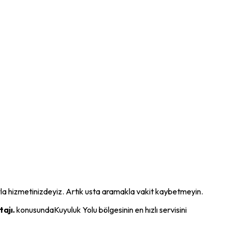
ğıyla hizmetinizdeyiz. Artık usta aramakla vakit kaybetmeyin.
ajı.
konusunda
Kuyuluk Yolu
bölgesinin en hızlı servisini