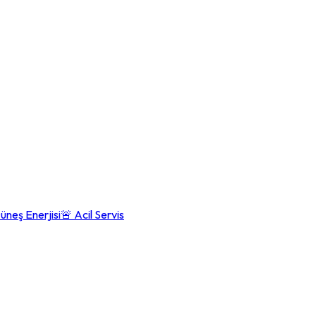
üneş Enerjisi
🚨 Acil Servis