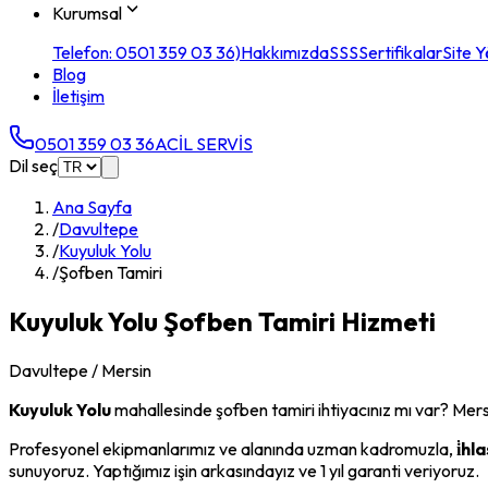
Kurumsal
Telefon: 0501 359 03 36)
Hakkımızda
SSS
Sertifikalar
Site Y
Blog
İletişim
0501 359 03 36
ACİL SERVİS
Dil seç
Ana Sayfa
/
Davultepe
/
Kuyuluk Yolu
/
Şofben Tamiri
Kuyuluk Yolu
Şofben Tamiri
Hizmeti
Davultepe
/ Mersin
Kuyuluk Yolu
mahallesinde
şofben tamiri
ihtiyacınız mı var? Mer
Profesyonel ekipmanlarımız ve alanında uzman kadromuzla,
i̇h
sunuyoruz. Yaptığımız işin arkasındayız ve 1 yıl garanti veriyoruz.