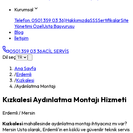
Kurumsal
Telefon: 0501 359 03 36)
Hakkımızda
SSS
Sertifikalar
Site
Yönetimi Özel
Usta Başvurusu
Blog
İletişim
0501 359 03 36
ACİL SERVİS
Dil seç
Ana Sayfa
/
Erdemli
/
Kızkalesi
/
Aydınlatma Montajı
Kızkalesi
Aydınlatma Montajı
Hizmeti
Erdemli
/ Mersin
Kızkalesi
mahallesinde
aydınlatma montajı
ihtiyacınız mı var?
Mersin Usta olarak,
Erdemli
'in en köklü ve güvenilir teknik servis