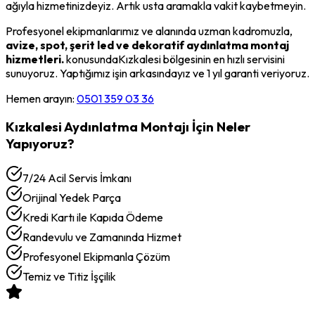
ağıyla hizmetinizdeyiz. Artık usta aramakla vakit kaybetmeyin.
Profesyonel ekipmanlarımız ve alanında uzman kadromuzla,
avize, spot, şerit led ve dekoratif aydınlatma montaj
hizmetleri.
konusunda
Kızkalesi
bölgesinin en hızlı servisini
sunuyoruz. Yaptığımız işin arkasındayız ve 1 yıl garanti veriyoruz.
Hemen arayın:
0501 359 03 36
Kızkalesi
Aydınlatma Montajı
İçin Neler
Yapıyoruz?
7/24 Acil Servis İmkanı
Orijinal Yedek Parça
Kredi Kartı ile Kapıda Ödeme
Randevulu ve Zamanında Hizmet
Profesyonel Ekipmanla Çözüm
Temiz ve Titiz İşçilik