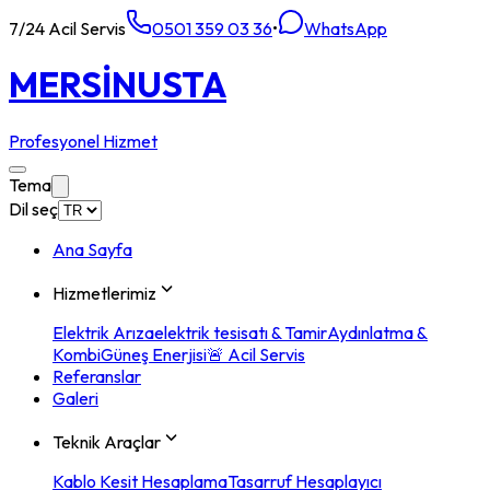
7/24 Acil Servis
0501 359 03 36
•
WhatsApp
MERSİN
USTA
Profesyonel Hizmet
Tema
Dil seç
Ana Sayfa
Hizmetlerimiz
Elektrik Arıza
elektrik tesisatı & Tamir
Aydınlatma &
Kombi
Güneş Enerjisi
🚨 Acil Servis
Referanslar
Galeri
Teknik Araçlar
Kablo Kesit Hesaplama
Tasarruf Hesaplayıcı