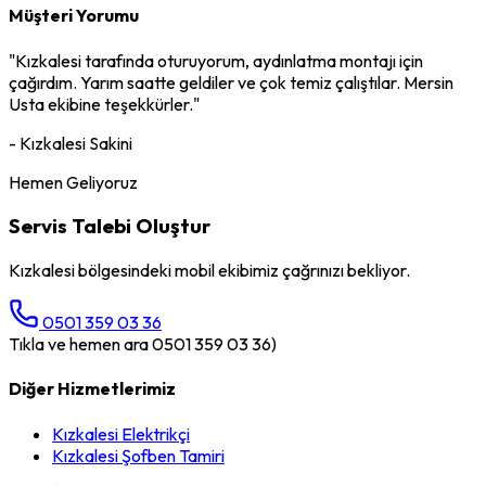
Müşteri Yorumu
"
Kızkalesi
tarafında oturuyorum,
aydınlatma montajı
için
çağırdım. Yarım saatte geldiler ve çok temiz çalıştılar. Mersin
Usta ekibine teşekkürler."
-
Kızkalesi
Sakini
Hemen Geliyoruz
Servis Talebi Oluştur
Kızkalesi
bölgesindeki mobil ekibimiz çağrınızı bekliyor.
0501 359 03 36
Tıkla ve hemen ara 0501 359 03 36)
Diğer Hizmetlerimiz
Kızkalesi
Elektrikçi
Kızkalesi
Şofben Tamiri