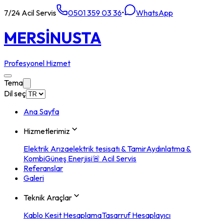
7/24 Acil Servis
0501 359 03 36
•
WhatsApp
MERSİN
USTA
Profesyonel Hizmet
Tema
Dil seç
Ana Sayfa
Hizmetlerimiz
Elektrik Arıza
elektrik tesisatı & Tamir
Aydınlatma &
Kombi
Güneş Enerjisi
🚨 Acil Servis
Referanslar
Galeri
Teknik Araçlar
Kablo Kesit Hesaplama
Tasarruf Hesaplayıcı