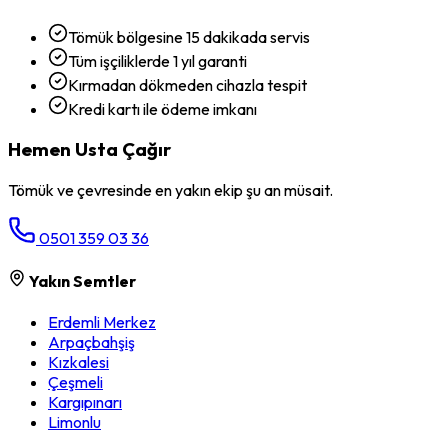
Tömük bölgesine 15 dakikada servis
Tüm işçiliklerde 1 yıl garanti
Kırmadan dökmeden cihazla tespit
Kredi kartı ile ödeme imkanı
Hemen Usta Çağır
Tömük
ve çevresinde en yakın ekip şu an müsait.
0501 359 03 36
Yakın Semtler
Erdemli Merkez
Arpaçbahşiş
Kızkalesi
Çeşmeli
Kargıpınarı
Limonlu