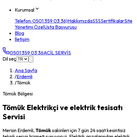
Kurumsal
Telefon: 0501 359 03 36)
Hakkımızda
SSS
Sertifikalar
Site
Yönetimi Özel
Usta Başvurusu
Blog
İletişim
0501 359 03 36
ACİL SERVİS
Dil seç
Ana Sayfa
/
Erdemli
/
Tömük
Tömük
Bölgesi
Tömük
Elektrikçi ve elektrik tesisatı
Servisi
Mersin
Erdemli
,
Tömük
sakinleri için 7 gün 24 saat kesintisiz
teknik servis hizmeti sunuyoruz. Elektrik arızalarından elektrik