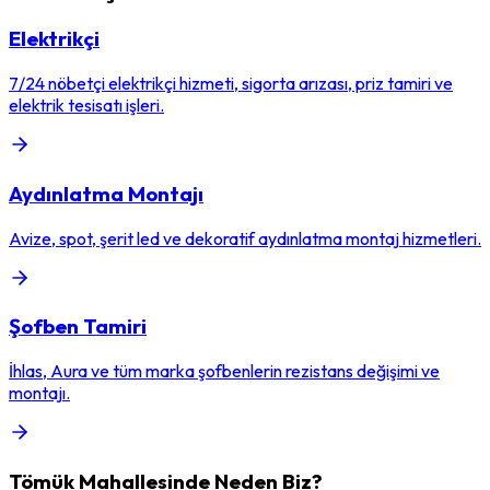
Elektrikçi
7/24 nöbetçi elektrikçi hizmeti, sigorta arızası, priz tamiri ve
elektrik tesisatı işleri.
Aydınlatma Montajı
Avize, spot, şerit led ve dekoratif aydınlatma montaj hizmetleri.
Şofben Tamiri
İhlas, Aura ve tüm marka şofbenlerin rezistans değişimi ve
montajı.
Tömük
Mahallesinde Neden Biz?