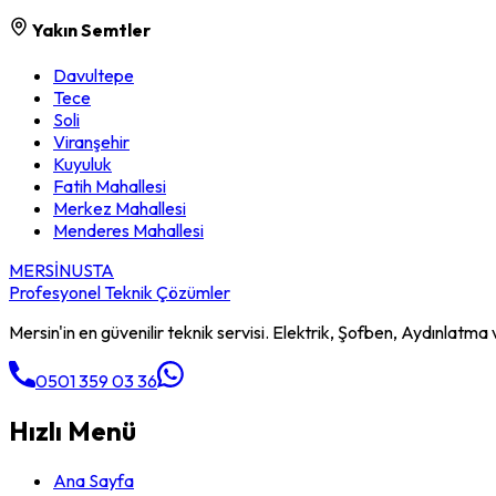
Yakın Semtler
Davultepe
Tece
Soli
Viranşehir
Kuyuluk
Fatih Mahallesi
Merkez Mahallesi
Menderes Mahallesi
MERSİN
USTA
Profesyonel Teknik Çözümler
Mersin'in en güvenilir teknik servisi. Elektrik, Şofben, Aydınlatma v
0501 359 03 36
Hızlı Menü
Ana Sayfa