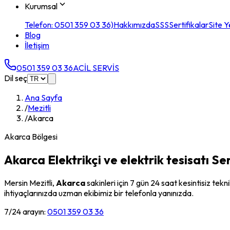
Kurumsal
Telefon: 0501 359 03 36)
Hakkımızda
SSS
Sertifikalar
Site Y
Blog
İletişim
0501 359 03 36
ACİL SERVİS
Dil seç
Ana Sayfa
/
Mezitli
/
Akarca
Akarca
Bölgesi
Akarca
Elektrikçi ve elektrik tesisatı Ser
Mersin
Mezitli
,
Akarca
sakinleri için 7 gün 24 saat kesintisiz te
ihtiyaçlarınızda uzman ekibimiz bir telefonla yanınızda.
7/24 arayın:
0501 359 03 36