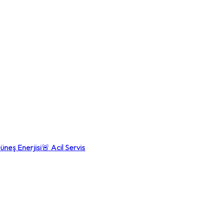
üneş Enerjisi
🚨 Acil Servis