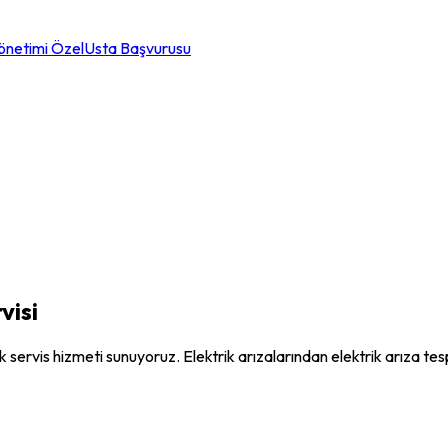
önetimi Özel
Usta Başvurusu
visi
knik servis hizmeti sunuyoruz. Elektrik arızalarından elektrik arız