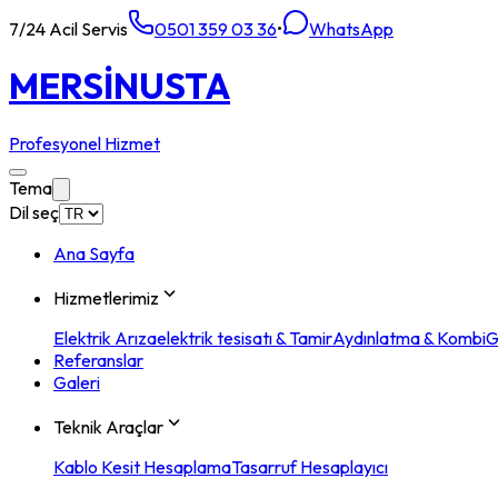
7/24 Acil Servis
0501 359 03 36
•
WhatsApp
MERSİN
USTA
Profesyonel Hizmet
Tema
Dil seç
Ana Sayfa
Hizmetlerimiz
Elektrik Arıza
elektrik tesisatı & Tamir
Aydınlatma & Kombi
G
Referanslar
Galeri
Teknik Araçlar
Kablo Kesit Hesaplama
Tasarruf Hesaplayıcı