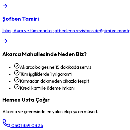
Şofben Tamiri
İhlas, Aura ve tüm marka şofbenlerin rezistans değişimi ve montaj
Akarca
Mahallesinde Neden Biz?
Akarca bölgesine 15 dakikada servis
Tüm işçiliklerde 1 yıl garanti
Kırmadan dökmeden cihazla tespit
Kredi kartı ile ödeme imkanı
Hemen Usta Çağır
Akarca
ve çevresinde en yakın ekip şu an müsait.
0501 359 03 36