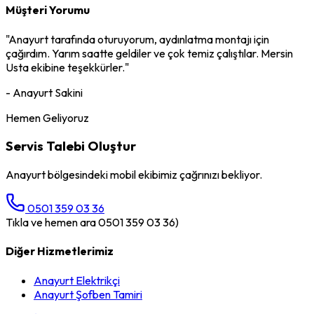
Müşteri Yorumu
"
Anayurt
tarafında oturuyorum,
aydınlatma montajı
için
çağırdım. Yarım saatte geldiler ve çok temiz çalıştılar. Mersin
Usta ekibine teşekkürler."
-
Anayurt
Sakini
Hemen Geliyoruz
Servis Talebi Oluştur
Anayurt
bölgesindeki mobil ekibimiz çağrınızı bekliyor.
0501 359 03 36
Tıkla ve hemen ara 0501 359 03 36)
Diğer Hizmetlerimiz
Anayurt
Elektrikçi
Anayurt
Şofben Tamiri