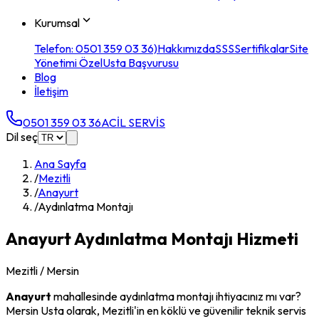
Kurumsal
Telefon: 0501 359 03 36)
Hakkımızda
SSS
Sertifikalar
Site
Yönetimi Özel
Usta Başvurusu
Blog
İletişim
0501 359 03 36
ACİL SERVİS
Dil seç
Ana Sayfa
/
Mezitli
/
Anayurt
/
Aydınlatma Montajı
Anayurt
Aydınlatma Montajı
Hizmeti
Mezitli
/ Mersin
Anayurt
mahallesinde
aydınlatma montajı
ihtiyacınız mı var?
Mersin Usta olarak,
Mezitli
'in en köklü ve güvenilir teknik servis