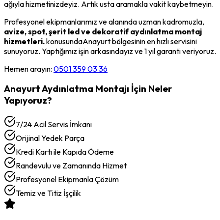
ağıyla hizmetinizdeyiz. Artık usta aramakla vakit kaybetmeyin.
Profesyonel ekipmanlarımız ve alanında uzman kadromuzla,
avize, spot, şerit led ve dekoratif aydınlatma montaj
hizmetleri.
konusunda
Anayurt
bölgesinin en hızlı servisini
sunuyoruz. Yaptığımız işin arkasındayız ve 1 yıl garanti veriyoruz.
Hemen arayın:
0501 359 03 36
Anayurt
Aydınlatma Montajı
İçin Neler
Yapıyoruz?
7/24 Acil Servis İmkanı
Orijinal Yedek Parça
Kredi Kartı ile Kapıda Ödeme
Randevulu ve Zamanında Hizmet
Profesyonel Ekipmanla Çözüm
Temiz ve Titiz İşçilik