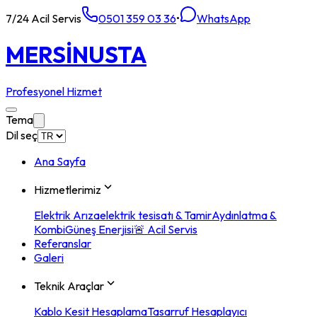
7/24 Acil Servis
0501 359 03 36
•
WhatsApp
MERSİN
USTA
Profesyonel Hizmet
Tema
Dil seç
Ana Sayfa
Hizmetlerimiz
Elektrik Arıza
elektrik tesisatı & Tamir
Aydınlatma &
Kombi
Güneş Enerjisi
🚨 Acil Servis
Referanslar
Galeri
Teknik Araçlar
Kablo Kesit Hesaplama
Tasarruf Hesaplayıcı