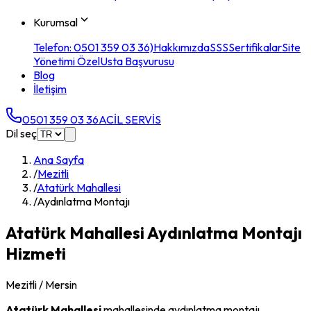
Kurumsal
Telefon: 0501 359 03 36)
Hakkımızda
SSS
Sertifikalar
Site
Yönetimi Özel
Usta Başvurusu
Blog
İletişim
0501 359 03 36
ACİL SERVİS
Dil seç
Ana Sayfa
/
Mezitli
/
Atatürk Mahallesi
/
Aydınlatma Montajı
Atatürk Mahallesi
Aydınlatma Montajı
Hizmeti
Mezitli
/ Mersin
Atatürk Mahallesi
mahallesinde
aydınlatma montajı