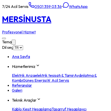
7/24 Acil Servis
0501 359 03 36
•
WhatsApp
MERSİN
USTA
Profesyonel Hizmet
Tema
Dil seç
Ana Sayfa
Hizmetlerimiz
Elektrik Arıza
elektrik tesisatı & Tamir
Aydınlatma &
Kombi
Güneş Enerjisi
🚨 Acil Servis
Referanslar
Galeri
Teknik Araçlar
Kablo Kesit Hesaplama
Tasarruf Hesaplayıcı