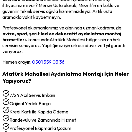
ihtiyacınız mı var? Mersin Usta olarak,
Mezitli
'in en köklü ve
güvenilir teknik servis ağıyla hizmetinizdeyiz. Artık usta
aramakla vakit kaybetmeyin.
Profesyonel ekipmanlarımız ve alanında uzman kadromuzla,
avize, spot, şerit led ve dekoratif aydınlatma montaj
hizmetleri.
konusunda
Atatürk Mahallesi
bölgesinin en hızlı
servisini sunuyoruz. Yaptığımız işin arkasındayız ve 1 yıl garanti
veriyoruz.
Hemen arayın:
0501 359 03 36
Atatürk Mahallesi
Aydınlatma Montajı
İçin Neler
Yapıyoruz?
7/24 Acil Servis İmkanı
Orijinal Yedek Parça
Kredi Kartı ile Kapıda Ödeme
Randevulu ve Zamanında Hizmet
Profesyonel Ekipmanla Çözüm