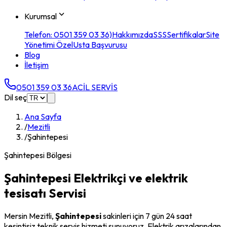
Kurumsal
Telefon: 0501 359 03 36)
Hakkımızda
SSS
Sertifikalar
Site
Yönetimi Özel
Usta Başvurusu
Blog
İletişim
0501 359 03 36
ACİL SERVİS
Dil seç
Ana Sayfa
/
Mezitli
/
Şahintepesi
Şahintepesi
Bölgesi
Şahintepesi
Elektrikçi ve elektrik
tesisatı Servisi
Mersin
Mezitli
,
Şahintepesi
sakinleri için 7 gün 24 saat
kesintisiz teknik servis hizmeti sunuyoruz. Elektrik arızalarından