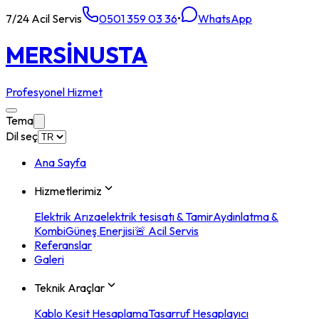
7/24 Acil Servis
0501 359 03 36
•
WhatsApp
MERSİN
USTA
Profesyonel Hizmet
Tema
Dil seç
Ana Sayfa
Hizmetlerimiz
Elektrik Arıza
elektrik tesisatı & Tamir
Aydınlatma &
Kombi
Güneş Enerjisi
🚨 Acil Servis
Referanslar
Galeri
Teknik Araçlar
Kablo Kesit Hesaplama
Tasarruf Hesaplayıcı