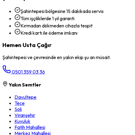
Şahintepesi bölgesine 15 dakikada servis
Tüm işçiliklerde 1 yıl garanti
Kırmadan dökmeden cihazla tespit
Kredi kartı ile ödeme imkanı
Hemen Usta Çağır
Şahintepesi
ve çevresinde en yakın ekip şu an müsait.
0501 359 03 36
Yakın Semtler
Davultepe
Tece
Soli
Viranşehir
Kuyuluk
Fatih Mahallesi
Merkez Mahallesi