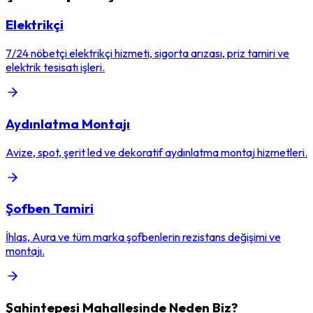
Elektrikçi
7/24 nöbetçi elektrikçi hizmeti, sigorta arızası, priz tamiri ve
elektrik tesisatı işleri.
Aydınlatma Montajı
Avize, spot, şerit led ve dekoratif aydınlatma montaj hizmetleri.
Şofben Tamiri
İhlas, Aura ve tüm marka şofbenlerin rezistans değişimi ve
montajı.
Şahintepesi
Mahallesinde Neden Biz?