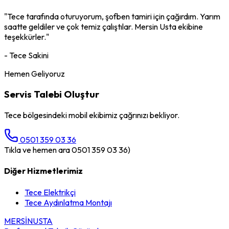
"
Tece
tarafında oturuyorum,
şofben tamiri
için çağırdım. Yarım
saatte geldiler ve çok temiz çalıştılar. Mersin Usta ekibine
teşekkürler."
-
Tece
Sakini
Hemen Geliyoruz
Servis Talebi Oluştur
Tece
bölgesindeki mobil ekibimiz çağrınızı bekliyor.
0501 359 03 36
Tıkla ve hemen ara 0501 359 03 36)
Diğer Hizmetlerimiz
Tece
Elektrikçi
Tece
Aydınlatma Montajı
MERSİN
USTA