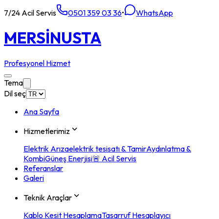
7/24 Acil Servis
0501 359 03 36
•
WhatsApp
MERSİN
USTA
Profesyonel Hizmet
Tema
Dil seç
Ana Sayfa
Hizmetlerimiz
Elektrik Arıza
elektrik tesisatı & Tamir
Aydınlatma &
Kombi
Güneş Enerjisi
🚨 Acil Servis
Referanslar
Galeri
Teknik Araçlar
Kablo Kesit Hesaplama
Tasarruf Hesaplayıcı