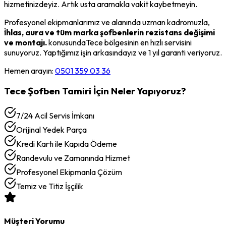
hizmetinizdeyiz. Artık usta aramakla vakit kaybetmeyin.
Profesyonel ekipmanlarımız ve alanında uzman kadromuzla,
i̇hlas, aura ve tüm marka şofbenlerin rezistans değişimi
ve montajı.
konusunda
Tece
bölgesinin en hızlı servisini
sunuyoruz. Yaptığımız işin arkasındayız ve 1 yıl garanti veriyoruz.
Hemen arayın:
0501 359 03 36
Tece
Şofben Tamiri
İçin Neler Yapıyoruz?
7/24 Acil Servis İmkanı
Orijinal Yedek Parça
Kredi Kartı ile Kapıda Ödeme
Randevulu ve Zamanında Hizmet
Profesyonel Ekipmanla Çözüm
Temiz ve Titiz İşçilik
Müşteri Yorumu