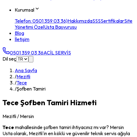
Kurumsal
Telefon: 0501 359 03 36)
Hakkımızda
SSS
Sertifikalar
Site
Yönetimi Özel
Usta Başvurusu
Blog
İletişim
0501 359 03 36
ACİL SERVİS
Dil seç
Ana Sayfa
/
Mezitli
/
Tece
/
Şofben Tamiri
Tece
Şofben Tamiri
Hizmeti
Mezitli
/ Mersin
Tece
mahallesinde
şofben tamiri
ihtiyacınız mı var? Mersin
Usta olarak,
Mezitli
'in en köklü ve güvenilir teknik servis ağıyla