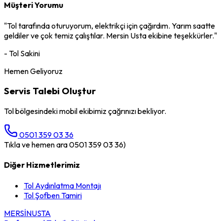
Müşteri Yorumu
"
Tol
tarafında oturuyorum,
elektrikçi
için çağırdım. Yarım saatte
geldiler ve çok temiz çalıştılar. Mersin Usta ekibine teşekkürler."
-
Tol
Sakini
Hemen Geliyoruz
Servis Talebi Oluştur
Tol
bölgesindeki mobil ekibimiz çağrınızı bekliyor.
0501 359 03 36
Tıkla ve hemen ara 0501 359 03 36)
Diğer Hizmetlerimiz
Tol
Aydınlatma Montajı
Tol
Şofben Tamiri
MERSİN
USTA