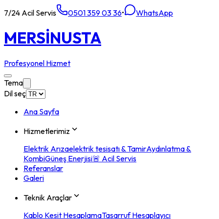
7/24 Acil Servis
0501 359 03 36
•
WhatsApp
MERSİN
USTA
Profesyonel Hizmet
Tema
Dil seç
Ana Sayfa
Hizmetlerimiz
Elektrik Arıza
elektrik tesisatı & Tamir
Aydınlatma &
Kombi
Güneş Enerjisi
🚨 Acil Servis
Referanslar
Galeri
Teknik Araçlar
Kablo Kesit Hesaplama
Tasarruf Hesaplayıcı