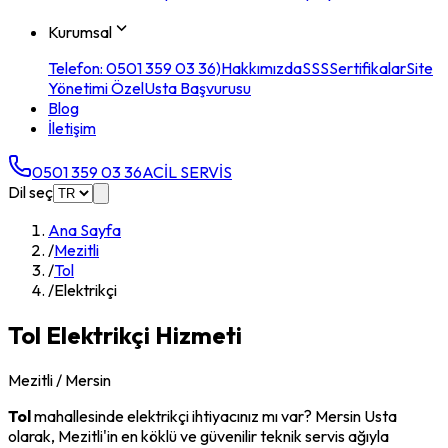
Kurumsal
Telefon: 0501 359 03 36)
Hakkımızda
SSS
Sertifikalar
Site
Yönetimi Özel
Usta Başvurusu
Blog
İletişim
0501 359 03 36
ACİL SERVİS
Dil seç
Ana Sayfa
/
Mezitli
/
Tol
/
Elektrikçi
Tol
Elektrikçi
Hizmeti
Mezitli
/ Mersin
Tol
mahallesinde
elektrikçi
ihtiyacınız mı var? Mersin Usta
olarak,
Mezitli
'in en köklü ve güvenilir teknik servis ağıyla