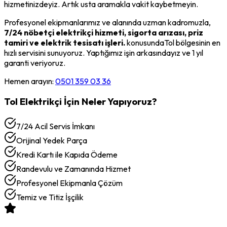
hizmetinizdeyiz. Artık usta aramakla vakit kaybetmeyin.
Profesyonel ekipmanlarımız ve alanında uzman kadromuzla,
7/24 nöbetçi elektrikçi hizmeti, sigorta arızası, priz
tamiri ve elektrik tesisatı işleri.
konusunda
Tol
bölgesinin en
hızlı servisini sunuyoruz. Yaptığımız işin arkasındayız ve 1 yıl
garanti veriyoruz.
Hemen arayın:
0501 359 03 36
Tol
Elektrikçi
İçin Neler Yapıyoruz?
7/24 Acil Servis İmkanı
Orijinal Yedek Parça
Kredi Kartı ile Kapıda Ödeme
Randevulu ve Zamanında Hizmet
Profesyonel Ekipmanla Çözüm
Temiz ve Titiz İşçilik