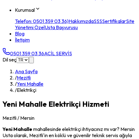
Kurumsal
Telefon: 0501 359 03 36)
Hakkımızda
SSS
Sertifikalar
Site
Yönetimi Özel
Usta Başvurusu
Blog
İletişim
0501 359 03 36
ACİL SERVİS
Dil seç
Ana Sayfa
/
Mezitli
/
Yeni Mahalle
/
Elektrikçi
Yeni Mahalle
Elektrikçi
Hizmeti
Mezitli
/ Mersin
Yeni Mahalle
mahallesinde
elektrikçi
ihtiyacınız mı var? Mersin
Usta olarak,
Mezitli
'in en köklü ve güvenilir teknik servis ağıyla