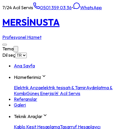
7/24 Acil Servis
0501 359 03 36
•
WhatsApp
MERSİN
USTA
Profesyonel Hizmet
Tema
Dil seç
Ana Sayfa
Hizmetlerimiz
Elektrik Arıza
elektrik tesisatı & Tamir
Aydınlatma &
Kombi
Güneş Enerjisi
🚨 Acil Servis
Referanslar
Galeri
Teknik Araçlar
Kablo Kesit Hesaplama
Tasarruf Hesaplayıcı