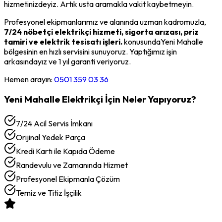
hizmetinizdeyiz. Artık usta aramakla vakit kaybetmeyin.
Profesyonel ekipmanlarımız ve alanında uzman kadromuzla,
7/24 nöbetçi elektrikçi hizmeti, sigorta arızası, priz
tamiri ve elektrik tesisatı işleri.
konusunda
Yeni Mahalle
bölgesinin en hızlı servisini sunuyoruz. Yaptığımız işin
arkasındayız ve 1 yıl garanti veriyoruz.
Hemen arayın:
0501 359 03 36
Yeni Mahalle
Elektrikçi
İçin Neler Yapıyoruz?
7/24 Acil Servis İmkanı
Orijinal Yedek Parça
Kredi Kartı ile Kapıda Ödeme
Randevulu ve Zamanında Hizmet
Profesyonel Ekipmanla Çözüm
Temiz ve Titiz İşçilik