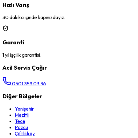
Hızlı Varış
30 dakika içinde kapınızdayız.
Garanti
1 yıl işçilik garantisi.
Acil Servis Çağır
0501 359 03 36
Diğer Bölgeler
Yenişehir
Mezitli
Tece
Pozcu
Çiftlikköy