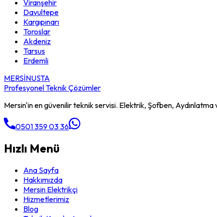
Viranşehir
Davultepe
Kargıpınarı
Toroslar
Akdeniz
Tarsus
Erdemli
MERSİN
USTA
Profesyonel Teknik Çözümler
Mersin'in en güvenilir teknik servisi. Elektrik, Şofben, Aydınlatma v
0501 359 03 36
Hızlı Menü
Ana Sayfa
Hakkımızda
Mersin Elektrikçi
Hizmetlerimiz
Blog