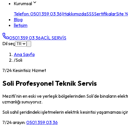
Kurumsal
Telefon: 0501 359 03 36)
Hakkımızda
SSS
Sertifikalar
Site Y
Blog
İletişim
0501 359 03 36
ACİL SERVİS
Dil seç
Ana Sayfa
/
Soli
7/24 Kesintisiz Hizmet
Soli
Profesyonel Teknik Servis
Mezitli'nin en eski ve yerleşik bölgelerinden Soli'de binaların el
uzmanlığı sunuyoruz.
Soli sahil şeridindeki işletmelerin elektrik kesintisi yaşamaması içi
7/24 arayın:
0501 359 03 36