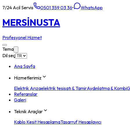
7/24 Acil Servis
0501 359 03 36
•
WhatsApp
MERSİN
USTA
Profesyonel Hizmet
Tema
Dil seç
Ana Sayfa
Hizmetlerimiz
Elektrik Arıza
elektrik tesisatı & Tamir
Aydınlatma & Kombi
G
Referanslar
Galeri
Teknik Araçlar
Kablo Kesit Hesaplama
Tasarruf Hesaplayıcı