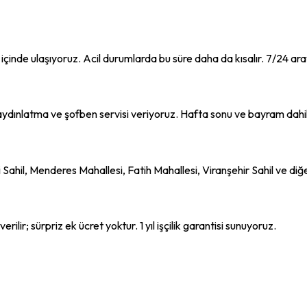
çinde ulaşıyoruz. Acil durumlarda bu süre daha da kısalır. 7/24 ara
ı, aydınlatma ve şofben servisi veriyoruz. Hafta sonu ve bayram dahil
li Sahil, Menderes Mahallesi, Fatih Mahallesi, Viranşehir Sahil ve d
rilir; sürpriz ek ücret yoktur. 1 yıl işçilik garantisi sunuyoruz.