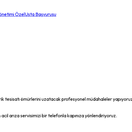
önetimi Özel
Usta Başvurusu
ektrik tesisatı ömürlerini uzatacak profesyonel müdahaleler yapıyor
n acil arıza servisimizi bir telefonla kapınıza yönlendiriyoruz.