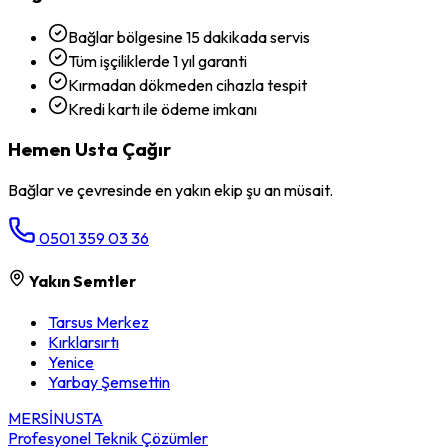
Bağlar bölgesine 15 dakikada servis
Tüm işçiliklerde 1 yıl garanti
Kırmadan dökmeden cihazla tespit
Kredi kartı ile ödeme imkanı
Hemen Usta Çağır
Bağlar
ve çevresinde en yakın ekip şu an müsait.
0501 359 03 36
Yakın Semtler
Tarsus Merkez
Kırklarsırtı
Yenice
Yarbay Şemsettin
MERSİN
USTA
Profesyonel Teknik Çözümler