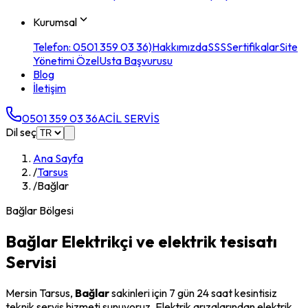
Kurumsal
Telefon: 0501 359 03 36)
Hakkımızda
SSS
Sertifikalar
Site
Yönetimi Özel
Usta Başvurusu
Blog
İletişim
0501 359 03 36
ACİL SERVİS
Dil seç
Ana Sayfa
/
Tarsus
/
Bağlar
Bağlar
Bölgesi
Bağlar
Elektrikçi ve elektrik tesisatı
Servisi
Mersin
Tarsus
,
Bağlar
sakinleri için 7 gün 24 saat kesintisiz
teknik servis hizmeti sunuyoruz. Elektrik arızalarından elektrik