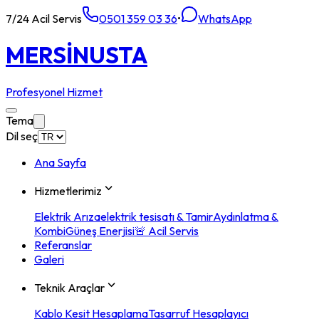
7/24 Acil Servis
0501 359 03 36
•
WhatsApp
MERSİN
USTA
Profesyonel Hizmet
Tema
Dil seç
Ana Sayfa
Hizmetlerimiz
Elektrik Arıza
elektrik tesisatı & Tamir
Aydınlatma &
Kombi
Güneş Enerjisi
🚨 Acil Servis
Referanslar
Galeri
Teknik Araçlar
Kablo Kesit Hesaplama
Tasarruf Hesaplayıcı