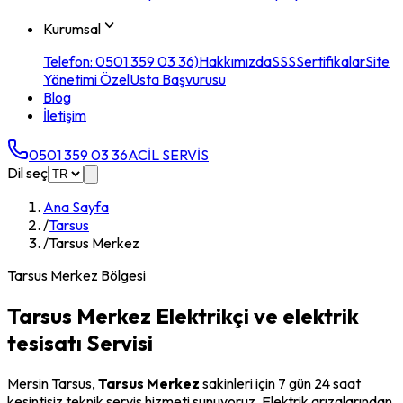
Kurumsal
Telefon: 0501 359 03 36)
Hakkımızda
SSS
Sertifikalar
Site
Yönetimi Özel
Usta Başvurusu
Blog
İletişim
0501 359 03 36
ACİL SERVİS
Dil seç
Ana Sayfa
/
Tarsus
/
Tarsus Merkez
Tarsus Merkez
Bölgesi
Tarsus Merkez
Elektrikçi ve elektrik
tesisatı Servisi
Mersin
Tarsus
,
Tarsus Merkez
sakinleri için 7 gün 24 saat
kesintisiz teknik servis hizmeti sunuyoruz. Elektrik arızalarından