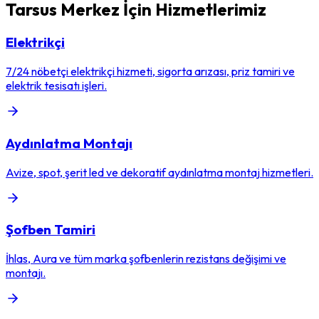
Tarsus Merkez
İçin Hizmetlerimiz
Elektrikçi
7/24 nöbetçi elektrikçi hizmeti, sigorta arızası, priz tamiri ve
elektrik tesisatı işleri.
Aydınlatma Montajı
Avize, spot, şerit led ve dekoratif aydınlatma montaj hizmetleri.
Şofben Tamiri
İhlas, Aura ve tüm marka şofbenlerin rezistans değişimi ve
montajı.