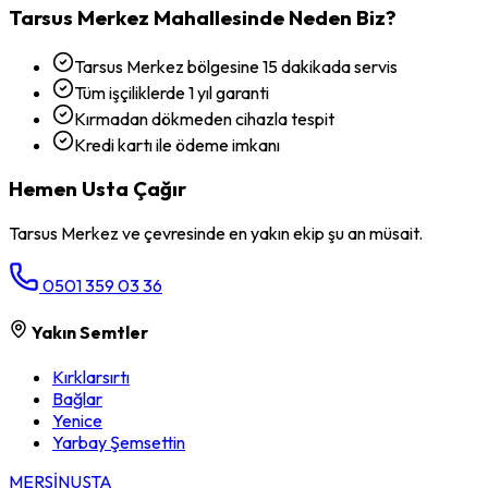
Tarsus Merkez
Mahallesinde Neden Biz?
Tarsus Merkez bölgesine 15 dakikada servis
Tüm işçiliklerde 1 yıl garanti
Kırmadan dökmeden cihazla tespit
Kredi kartı ile ödeme imkanı
Hemen Usta Çağır
Tarsus Merkez
ve çevresinde en yakın ekip şu an müsait.
0501 359 03 36
Yakın Semtler
Kırklarsırtı
Bağlar
Yenice
Yarbay Şemsettin
MERSİN
USTA