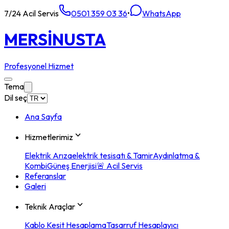
7/24 Acil Servis
0501 359 03 36
•
WhatsApp
MERSİN
USTA
Profesyonel Hizmet
Tema
Dil seç
Ana Sayfa
Hizmetlerimiz
Elektrik Arıza
elektrik tesisatı & Tamir
Aydınlatma &
Kombi
Güneş Enerjisi
🚨 Acil Servis
Referanslar
Galeri
Teknik Araçlar
Kablo Kesit Hesaplama
Tasarruf Hesaplayıcı