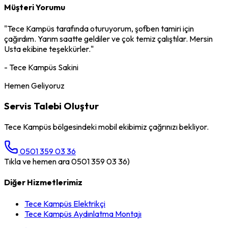
Müşteri Yorumu
"
Tece Kampüs
tarafında oturuyorum,
şofben tamiri
için
çağırdım. Yarım saatte geldiler ve çok temiz çalıştılar. Mersin
Usta ekibine teşekkürler."
-
Tece Kampüs
Sakini
Hemen Geliyoruz
Servis Talebi Oluştur
Tece Kampüs
bölgesindeki mobil ekibimiz çağrınızı bekliyor.
0501 359 03 36
Tıkla ve hemen ara 0501 359 03 36)
Diğer Hizmetlerimiz
Tece Kampüs
Elektrikçi
Tece Kampüs
Aydınlatma Montajı