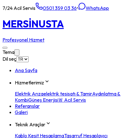
7/24 Acil Servis
0501 359 03 36
•
WhatsApp
MERSİN
USTA
Profesyonel Hizmet
Tema
Dil seç
Ana Sayfa
Hizmetlerimiz
Elektrik Arıza
elektrik tesisatı & Tamir
Aydınlatma &
Kombi
Güneş Enerjisi
🚨 Acil Servis
Referanslar
Galeri
Teknik Araçlar
Kablo Kesit Hesaplama
Tasarruf Hesaplayıcı