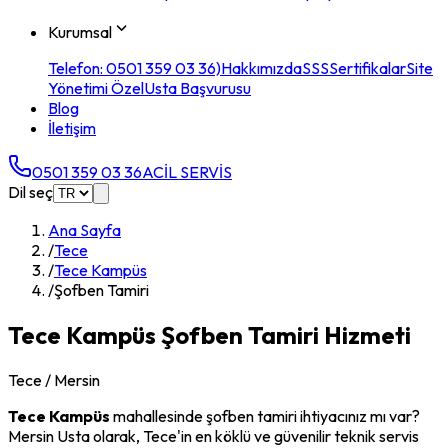
Kurumsal
Telefon: 0501 359 03 36)
Hakkımızda
SSS
Sertifikalar
Site
Yönetimi Özel
Usta Başvurusu
Blog
İletişim
0501 359 03 36
ACİL SERVİS
Dil seç
Ana Sayfa
/
Tece
/
Tece Kampüs
/
Şofben Tamiri
Tece Kampüs
Şofben Tamiri
Hizmeti
Tece
/ Mersin
Tece Kampüs
mahallesinde
şofben tamiri
ihtiyacınız mı var?
Mersin Usta olarak,
Tece
'in en köklü ve güvenilir teknik servis