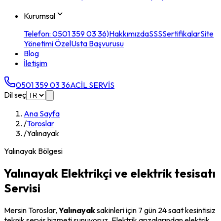
Kurumsal
Telefon: 0501 359 03 36)
Hakkımızda
SSS
Sertifikalar
Site
Yönetimi Özel
Usta Başvurusu
Blog
İletişim
0501 359 03 36
ACİL SERVİS
Dil seç
Ana Sayfa
/
Toroslar
/
Yalınayak
Yalınayak
Bölgesi
Yalınayak
Elektrikçi ve elektrik tesisatı
Servisi
Mersin
Toroslar
,
Yalınayak
sakinleri için 7 gün 24 saat kesintisiz
teknik servis hizmeti sunuyoruz. Elektrik arızalarından elektrik