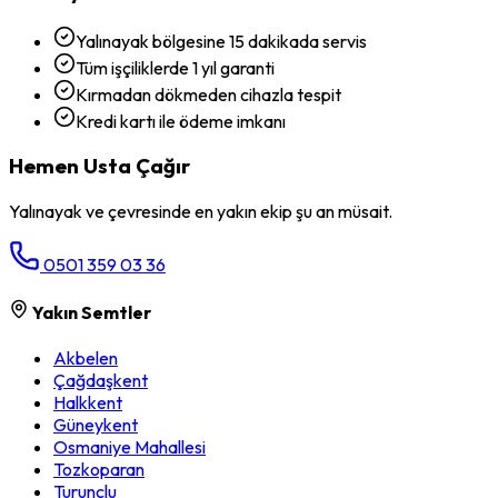
Yalınayak bölgesine 15 dakikada servis
Tüm işçiliklerde 1 yıl garanti
Kırmadan dökmeden cihazla tespit
Kredi kartı ile ödeme imkanı
Hemen Usta Çağır
Yalınayak
ve çevresinde en yakın ekip şu an müsait.
0501 359 03 36
Yakın Semtler
Akbelen
Çağdaşkent
Halkkent
Güneykent
Osmaniye Mahallesi
Tozkoparan
Turunçlu