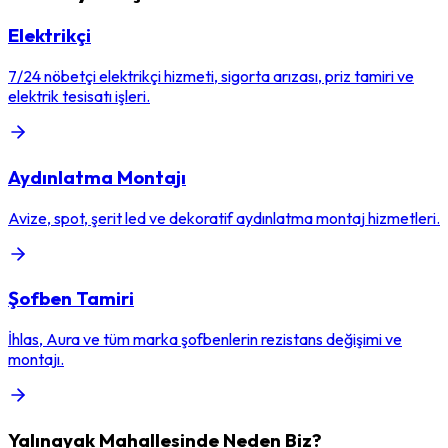
Elektrikçi
7/24 nöbetçi elektrikçi hizmeti, sigorta arızası, priz tamiri ve
elektrik tesisatı işleri.
Aydınlatma Montajı
Avize, spot, şerit led ve dekoratif aydınlatma montaj hizmetleri.
Şofben Tamiri
İhlas, Aura ve tüm marka şofbenlerin rezistans değişimi ve
montajı.
Yalınayak
Mahallesinde Neden Biz?