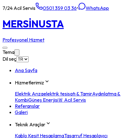
7/24 Acil Servis
0501 359 03 36
•
WhatsApp
MERSİN
USTA
Profesyonel Hizmet
Tema
Dil seç
Ana Sayfa
Hizmetlerimiz
Elektrik Arıza
elektrik tesisatı & Tamir
Aydınlatma &
Kombi
Güneş Enerjisi
🚨 Acil Servis
Referanslar
Galeri
Teknik Araçlar
Kablo Kesit Hesaplama
Tasarruf Hesaplayıcı