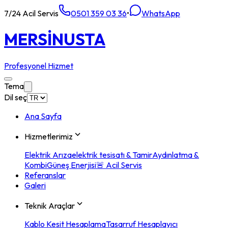
7/24 Acil Servis
0501 359 03 36
•
WhatsApp
MERSİN
USTA
Profesyonel Hizmet
Tema
Dil seç
Ana Sayfa
Hizmetlerimiz
Elektrik Arıza
elektrik tesisatı & Tamir
Aydınlatma &
Kombi
Güneş Enerjisi
🚨 Acil Servis
Referanslar
Galeri
Teknik Araçlar
Kablo Kesit Hesaplama
Tasarruf Hesaplayıcı