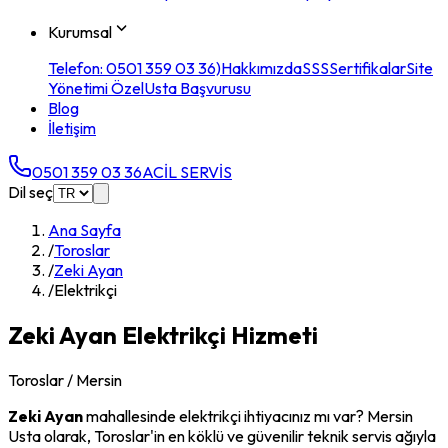
Kurumsal
Telefon: 0501 359 03 36)
Hakkımızda
SSS
Sertifikalar
Site
Yönetimi Özel
Usta Başvurusu
Blog
İletişim
0501 359 03 36
ACİL SERVİS
Dil seç
Ana Sayfa
/
Toroslar
/
Zeki Ayan
/
Elektrikçi
Zeki Ayan
Elektrikçi
Hizmeti
Toroslar
/ Mersin
Zeki Ayan
mahallesinde
elektrikçi
ihtiyacınız mı var? Mersin
Usta olarak,
Toroslar
'in en köklü ve güvenilir teknik servis ağıyla