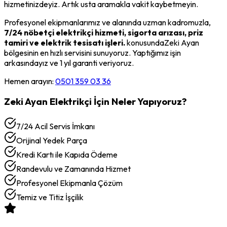
hizmetinizdeyiz. Artık usta aramakla vakit kaybetmeyin.
Profesyonel ekipmanlarımız ve alanında uzman kadromuzla,
7/24 nöbetçi elektrikçi hizmeti, sigorta arızası, priz
tamiri ve elektrik tesisatı işleri.
konusunda
Zeki Ayan
bölgesinin en hızlı servisini sunuyoruz. Yaptığımız işin
arkasındayız ve 1 yıl garanti veriyoruz.
Hemen arayın:
0501 359 03 36
Zeki Ayan
Elektrikçi
İçin Neler Yapıyoruz?
7/24 Acil Servis İmkanı
Orijinal Yedek Parça
Kredi Kartı ile Kapıda Ödeme
Randevulu ve Zamanında Hizmet
Profesyonel Ekipmanla Çözüm
Temiz ve Titiz İşçilik