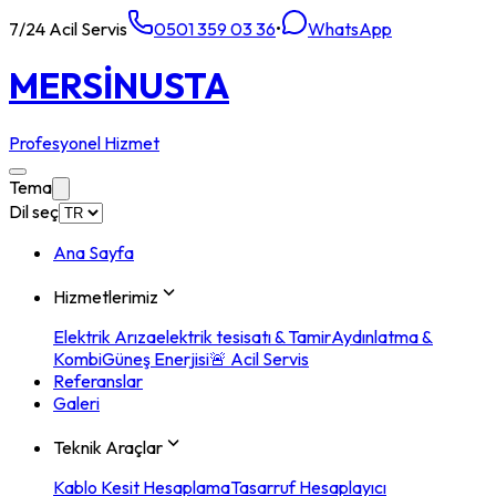
7/24 Acil Servis
0501 359 03 36
•
WhatsApp
MERSİN
USTA
Profesyonel Hizmet
Tema
Dil seç
Ana Sayfa
Hizmetlerimiz
Elektrik Arıza
elektrik tesisatı & Tamir
Aydınlatma &
Kombi
Güneş Enerjisi
🚨 Acil Servis
Referanslar
Galeri
Teknik Araçlar
Kablo Kesit Hesaplama
Tasarruf Hesaplayıcı