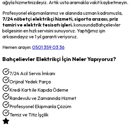
ağıyla hizmetinizdeyiz. Artık usta aramakla vakit kaybetmeyin.
Profesyonel ekipmanlarımız ve alanında uzman kadromuzla,
7/24 nöbetçi elektrikçi hizmeti, sigorta arızası, priz
tamiri ve elektrik tesisatı işleri.
konusunda
Bahçelievler
bölgesinin en hızlı servisini sunuyoruz. Yaptığımız işin
arkasındayız ve 1 yıl garanti veriyoruz.
Hemen arayın:
0501 359 03 36
Bahçelievler
Elektrikçi
İçin Neler Yapıyoruz?
7/24 Acil Servis İmkanı
Orijinal Yedek Parça
Kredi Kartı ile Kapıda Ödeme
Randevulu ve Zamanında Hizmet
Profesyonel Ekipmanla Çözüm
Temiz ve Titiz İşçilik