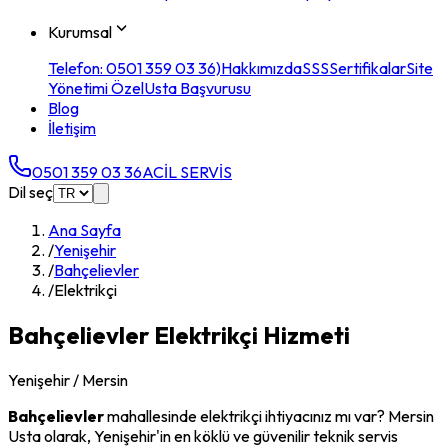
Kurumsal
Telefon: 0501 359 03 36)
Hakkımızda
SSS
Sertifikalar
Site
Yönetimi Özel
Usta Başvurusu
Blog
İletişim
0501 359 03 36
ACİL SERVİS
Dil seç
Ana Sayfa
/
Yenişehir
/
Bahçelievler
/
Elektrikçi
Bahçelievler
Elektrikçi
Hizmeti
Yenişehir
/ Mersin
Bahçelievler
mahallesinde
elektrikçi
ihtiyacınız mı var? Mersin
Usta olarak,
Yenişehir
'in en köklü ve güvenilir teknik servis