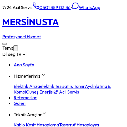
7/24 Acil Servis
0501 359 03 36
•
WhatsApp
MERSİN
USTA
Profesyonel Hizmet
Tema
Dil seç
Ana Sayfa
Hizmetlerimiz
Elektrik Arıza
elektrik tesisatı & Tamir
Aydınlatma &
Kombi
Güneş Enerjisi
🚨 Acil Servis
Referanslar
Galeri
Teknik Araçlar
Kablo Kesit Hesaplama
Tasarruf Hesaplayıcı