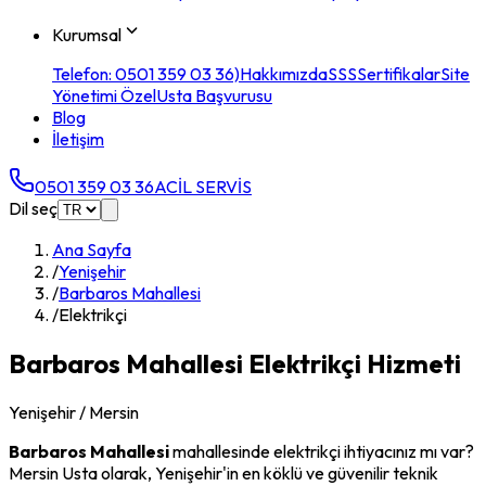
Kurumsal
Telefon: 0501 359 03 36)
Hakkımızda
SSS
Sertifikalar
Site
Yönetimi Özel
Usta Başvurusu
Blog
İletişim
0501 359 03 36
ACİL SERVİS
Dil seç
Ana Sayfa
/
Yenişehir
/
Barbaros Mahallesi
/
Elektrikçi
Barbaros Mahallesi
Elektrikçi
Hizmeti
Yenişehir
/ Mersin
Barbaros Mahallesi
mahallesinde
elektrikçi
ihtiyacınız mı var?
Mersin Usta olarak,
Yenişehir
'in en köklü ve güvenilir teknik