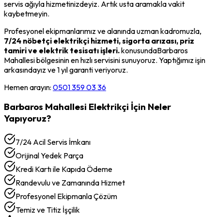
servis ağıyla hizmetinizdeyiz. Artık usta aramakla vakit
kaybetmeyin.
Profesyonel ekipmanlarımız ve alanında uzman kadromuzla,
7/24 nöbetçi elektrikçi hizmeti, sigorta arızası, priz
tamiri ve elektrik tesisatı işleri.
konusunda
Barbaros
Mahallesi
bölgesinin en hızlı servisini sunuyoruz. Yaptığımız işin
arkasındayız ve 1 yıl garanti veriyoruz.
Hemen arayın:
0501 359 03 36
Barbaros Mahallesi
Elektrikçi
İçin Neler
Yapıyoruz?
7/24 Acil Servis İmkanı
Orijinal Yedek Parça
Kredi Kartı ile Kapıda Ödeme
Randevulu ve Zamanında Hizmet
Profesyonel Ekipmanla Çözüm
Temiz ve Titiz İşçilik