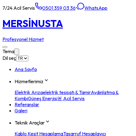
7/24 Acil Servis
0501 359 03 36
•
WhatsApp
MERSİN
USTA
Profesyonel Hizmet
Tema
Dil seç
Ana Sayfa
Hizmetlerimiz
Elektrik Arıza
elektrik tesisatı & Tamir
Aydınlatma &
Kombi
Güneş Enerjisi
🚨 Acil Servis
Referanslar
Galeri
Teknik Araçlar
Kablo Kesit Hesaplama
Tasarruf Hesaplayıcı