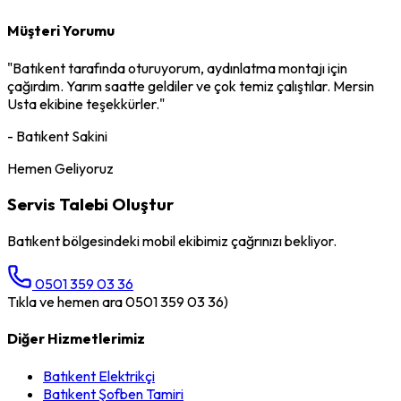
Müşteri Yorumu
"
Batıkent
tarafında oturuyorum,
aydınlatma montajı
için
çağırdım. Yarım saatte geldiler ve çok temiz çalıştılar. Mersin
Usta ekibine teşekkürler."
-
Batıkent
Sakini
Hemen Geliyoruz
Servis Talebi Oluştur
Batıkent
bölgesindeki mobil ekibimiz çağrınızı bekliyor.
0501 359 03 36
Tıkla ve hemen ara 0501 359 03 36)
Diğer Hizmetlerimiz
Batıkent
Elektrikçi
Batıkent
Şofben Tamiri