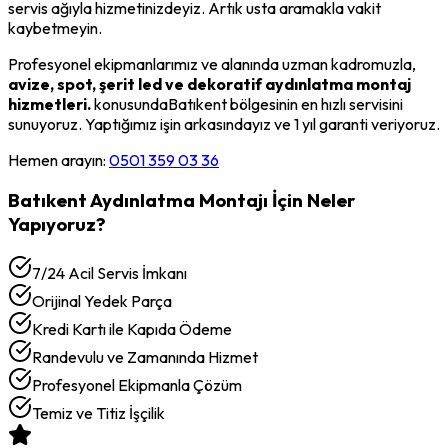
servis ağıyla hizmetinizdeyiz. Artık usta aramakla vakit
kaybetmeyin.
Profesyonel ekipmanlarımız ve alanında uzman kadromuzla,
avize, spot, şerit led ve dekoratif aydınlatma montaj
hizmetleri.
konusunda
Batıkent
bölgesinin en hızlı servisini
sunuyoruz. Yaptığımız işin arkasındayız ve 1 yıl garanti veriyoruz.
Hemen arayın:
0501 359 03 36
Batıkent
Aydınlatma Montajı
İçin Neler
Yapıyoruz?
7/24 Acil Servis İmkanı
Orijinal Yedek Parça
Kredi Kartı ile Kapıda Ödeme
Randevulu ve Zamanında Hizmet
Profesyonel Ekipmanla Çözüm
Temiz ve Titiz İşçilik