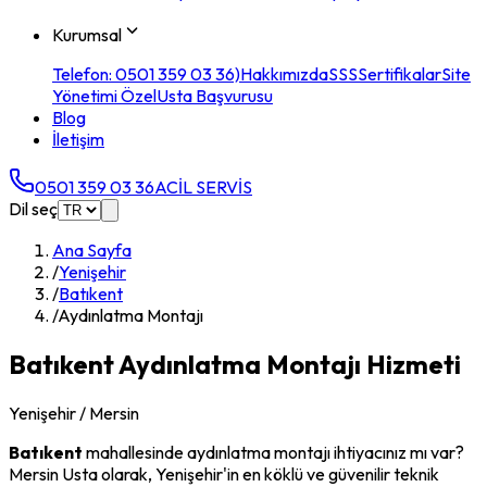
Kurumsal
Telefon: 0501 359 03 36)
Hakkımızda
SSS
Sertifikalar
Site
Yönetimi Özel
Usta Başvurusu
Blog
İletişim
0501 359 03 36
ACİL SERVİS
Dil seç
Ana Sayfa
/
Yenişehir
/
Batıkent
/
Aydınlatma Montajı
Batıkent
Aydınlatma Montajı
Hizmeti
Yenişehir
/ Mersin
Batıkent
mahallesinde
aydınlatma montajı
ihtiyacınız mı var?
Mersin Usta olarak,
Yenişehir
'in en köklü ve güvenilir teknik