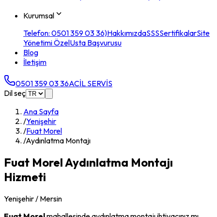
Kurumsal
Telefon: 0501 359 03 36)
Hakkımızda
SSS
Sertifikalar
Site
Yönetimi Özel
Usta Başvurusu
Blog
İletişim
0501 359 03 36
ACİL SERVİS
Dil seç
Ana Sayfa
/
Yenişehir
/
Fuat Morel
/
Aydınlatma Montajı
Fuat Morel
Aydınlatma Montajı
Hizmeti
Yenişehir
/ Mersin
Fuat Morel
mahallesinde
aydınlatma montajı
ihtiyacınız mı