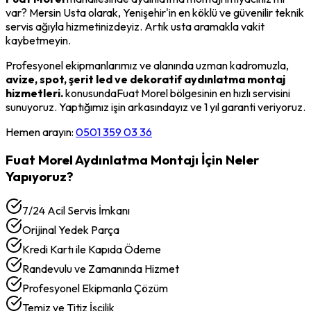
var? Mersin Usta olarak,
Yenişehir
'in en köklü ve güvenilir teknik
servis ağıyla hizmetinizdeyiz. Artık usta aramakla vakit
kaybetmeyin.
Profesyonel ekipmanlarımız ve alanında uzman kadromuzla,
avize, spot, şerit led ve dekoratif aydınlatma montaj
hizmetleri.
konusunda
Fuat Morel
bölgesinin en hızlı servisini
sunuyoruz. Yaptığımız işin arkasındayız ve 1 yıl garanti veriyoruz.
Hemen arayın:
0501 359 03 36
Fuat Morel
Aydınlatma Montajı
İçin Neler
Yapıyoruz?
7/24 Acil Servis İmkanı
Orijinal Yedek Parça
Kredi Kartı ile Kapıda Ödeme
Randevulu ve Zamanında Hizmet
Profesyonel Ekipmanla Çözüm
Temiz ve Titiz İşçilik