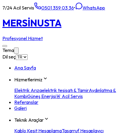
7/24 Acil Servis
0501 359 03 36
•
WhatsApp
MERSİN
USTA
Profesyonel Hizmet
Tema
Dil seç
Ana Sayfa
Hizmetlerimiz
Elektrik Arıza
elektrik tesisatı & Tamir
Aydınlatma &
Kombi
Güneş Enerjisi
🚨 Acil Servis
Referanslar
Galeri
Teknik Araçlar
Kablo Kesit Hesaplama
Tasarruf Hesaplayıcı