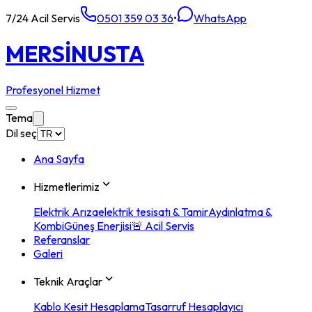
7/24 Acil Servis
0501 359 03 36
•
WhatsApp
MERSİN
USTA
Profesyonel Hizmet
Tema
Dil seç
Ana Sayfa
Hizmetlerimiz
Elektrik Arıza
elektrik tesisatı & Tamir
Aydınlatma &
Kombi
Güneş Enerjisi
🚨 Acil Servis
Referanslar
Galeri
Teknik Araçlar
Kablo Kesit Hesaplama
Tasarruf Hesaplayıcı