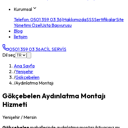
Kurumsal
Telefon: 0501 359 03 36)
Hakkımızda
SSS
Sertifikalar
Site
Yönetimi Özel
Usta Başvurusu
Blog
İletişim
0501 359 03 36
ACİL SERVİS
Dil seç
Ana Sayfa
/
Yenişehir
/
Gökçebelen
/
Aydınlatma Montajı
Gökçebelen
Aydınlatma Montajı
Hizmeti
Yenişehir
/ Mersin
Gökçebelen
mahallesinde
aydınlatma montajı
ihtiyacınız mı