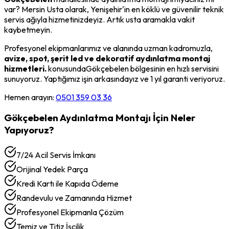
var? Mersin Usta olarak,
Yenişehir
'in en köklü ve güvenilir teknik
servis ağıyla hizmetinizdeyiz. Artık usta aramakla vakit
kaybetmeyin.
Profesyonel ekipmanlarımız ve alanında uzman kadromuzla,
avize, spot, şerit led ve dekoratif aydınlatma montaj
hizmetleri.
konusunda
Gökçebelen
bölgesinin en hızlı servisini
sunuyoruz. Yaptığımız işin arkasındayız ve 1 yıl garanti veriyoruz.
Hemen arayın:
0501 359 03 36
Gökçebelen
Aydınlatma Montajı
İçin Neler
Yapıyoruz?
7/24 Acil Servis İmkanı
Orijinal Yedek Parça
Kredi Kartı ile Kapıda Ödeme
Randevulu ve Zamanında Hizmet
Profesyonel Ekipmanla Çözüm
Temiz ve Titiz İşçilik