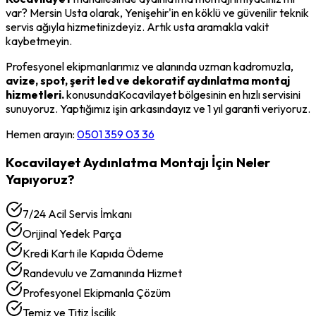
var? Mersin Usta olarak,
Yenişehir
'in en köklü ve güvenilir teknik
servis ağıyla hizmetinizdeyiz. Artık usta aramakla vakit
kaybetmeyin.
Profesyonel ekipmanlarımız ve alanında uzman kadromuzla,
avize, spot, şerit led ve dekoratif aydınlatma montaj
hizmetleri.
konusunda
Kocavilayet
bölgesinin en hızlı servisini
sunuyoruz. Yaptığımız işin arkasındayız ve 1 yıl garanti veriyoruz.
Hemen arayın:
0501 359 03 36
Kocavilayet
Aydınlatma Montajı
İçin Neler
Yapıyoruz?
7/24 Acil Servis İmkanı
Orijinal Yedek Parça
Kredi Kartı ile Kapıda Ödeme
Randevulu ve Zamanında Hizmet
Profesyonel Ekipmanla Çözüm
Temiz ve Titiz İşçilik