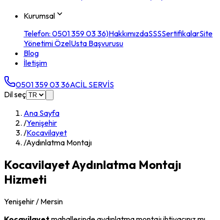
Kurumsal
Telefon: 0501 359 03 36)
Hakkımızda
SSS
Sertifikalar
Site
Yönetimi Özel
Usta Başvurusu
Blog
İletişim
0501 359 03 36
ACİL SERVİS
Dil seç
Ana Sayfa
/
Yenişehir
/
Kocavilayet
/
Aydınlatma Montajı
Kocavilayet
Aydınlatma Montajı
Hizmeti
Yenişehir
/ Mersin
Kocavilayet
mahallesinde
aydınlatma montajı
ihtiyacınız mı