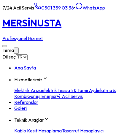
7/24 Acil Servis
0501 359 03 36
•
WhatsApp
MERSİN
USTA
Profesyonel Hizmet
Tema
Dil seç
Ana Sayfa
Hizmetlerimiz
Elektrik Arıza
elektrik tesisatı & Tamir
Aydınlatma &
Kombi
Güneş Enerjisi
🚨 Acil Servis
Referanslar
Galeri
Teknik Araçlar
Kablo Kesit Hesaplama
Tasarruf Hesaplayıcı