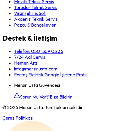
Mezitli Teknik Servis
Toroslar Teknik Servis
Viranşehir & Soli
Akdeniz Teknik Servis
Pozcu & Bahçelievler
Destek & İletişim
Telefon:
0501 359 03 36
7/24 Acil Servis
Hemen Ara
info@mersinusta.com
Fertaş Elektrik Google İşletme Profili
Mersin Usta Güvencesi
Sorun Mu Var? Bize Bildirin
©
2026
Mersin Usta. Tüm hakları saklıdır.
Çerez Politikası