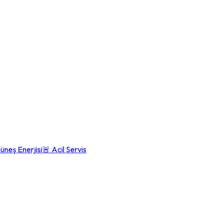
üneş Enerjisi
🚨 Acil Servis