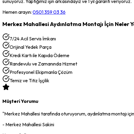
sunuyoruz. Yaptığımız işin arkasındayız ve 1 yıl garanti veriyoruz.
Hemen arayın:
0501 359 03 36
Merkez Mahallesi
Aydınlatma Montajı
İçin Neler 
7/24 Acil Servis İmkanı
Orijinal Yedek Parça
Kredi Kartı ile Kapıda Ödeme
Randevulu ve Zamanında Hizmet
Profesyonel Ekipmanla Çözüm
Temiz ve Titiz İşçilik
Müşteri Yorumu
"
Merkez Mahallesi
tarafında oturuyorum,
aydınlatma montajı
içi
-
Merkez Mahallesi
Sakini