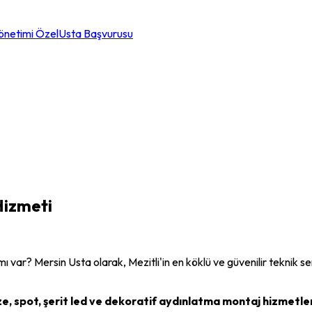
önetimi Özel
Usta Başvurusu
izmeti
 mı var? Mersin Usta olarak,
Mezitli
'in en köklü ve güvenilir teknik 
ze, spot, şerit led ve dekoratif aydınlatma montaj hizmetler