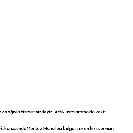
servis ağıyla hizmetinizdeyiz. Artık usta aramakla vakit
i.
konusunda
Merkez Mahallesi
bölgesinin en hızlı servisini