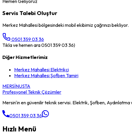
Hemen Geliyoruz
Servis Talebi Oluştur
Merkez Mahallesi
bölgesindeki mobil ekibimiz çağrınızı bekliyor.
0501 359 03 36
Tıkla ve hemen ara 0501 359 03 36)
Diğer Hizmetlerimiz
Merkez Mahallesi
Elektrikçi
Merkez Mahallesi
Şofben Tamiri
MERSİN
USTA
Profesyonel Teknik Çözümler
Mersin'in en güvenilir teknik servisi. Elektrik, Şofben, Aydınlatma v
0501 359 03 36
Hızlı Menü