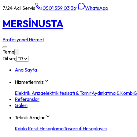
7/24 Acil Servis
0501 359 03 36
•
WhatsApp
MERSİN
USTA
Profesyonel Hizmet
Tema
Dil seç
Ana Sayfa
Hizmetlerimiz
Elektrik Arıza
elektrik tesisatı & Tamir
Aydınlatma & Kombi
G
Referanslar
Galeri
Teknik Araçlar
Kablo Kesit Hesaplama
Tasarruf Hesaplayıcı