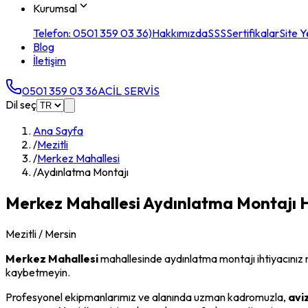
Kurumsal
Telefon: 0501 359 03 36)
Hakkımızda
SSS
Sertifikalar
Site Y
Blog
İletişim
0501 359 03 36
ACİL SERVİS
Dil seç
Ana Sayfa
/
Mezitli
/
Merkez Mahallesi
/
Aydınlatma Montajı
Merkez Mahallesi
Aydınlatma Montajı
H
Mezitli
/ Mersin
Merkez Mahallesi
mahallesinde
aydınlatma montajı
ihtiyacınız
kaybetmeyin.
Profesyonel ekipmanlarımız ve alanında uzman kadromuzla,
avi