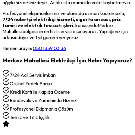
ağıyla hizmetinizdeyiz. Artık usta aramakla vakit kaybetmeyin.
Profesyonel ekipmanlarımız ve alanında uzman kadromuzla,
7/24 nöbetçi elektrikçi hizmeti, sigorta arızası, priz
tamiri ve elektrik tesisatı işleri.
konusunda
Merkez
Mahallesi
bölgesinin en hızlı servisini sunuyoruz. Yaptığımız işin
arkasındayız ve 1 yıl garanti veriyoruz.
Hemen arayın:
0501 359 03 36
Merkez Mahallesi
Elektrikçi
İçin Neler Yapıyoruz?
7/24 Acil Servis İmkanı
Orijinal Yedek Parça
Kredi Kartı ile Kapıda Ödeme
Randevulu ve Zamanında Hizmet
Profesyonel Ekipmanla Çözüm
Temiz ve Titiz İşçilik