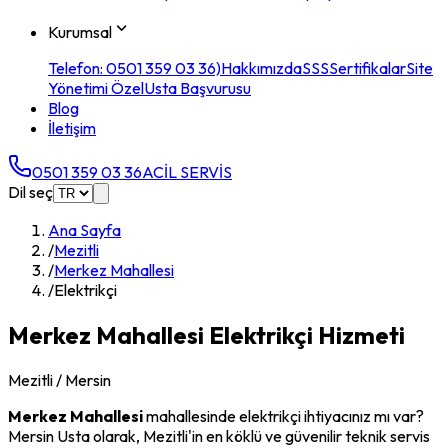
Kurumsal
Telefon: 0501 359 03 36)
Hakkımızda
SSS
Sertifikalar
Site
Yönetimi Özel
Usta Başvurusu
Blog
İletişim
0501 359 03 36
ACİL SERVİS
Dil seç
Ana Sayfa
/
Mezitli
/
Merkez Mahallesi
/
Elektrikçi
Merkez Mahallesi
Elektrikçi
Hizmeti
Mezitli
/ Mersin
Merkez Mahallesi
mahallesinde
elektrikçi
ihtiyacınız mı var?
Mersin Usta olarak,
Mezitli
'in en köklü ve güvenilir teknik servis