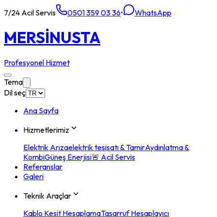
7/24 Acil Servis
0501 359 03 36
•
WhatsApp
MERSİN
USTA
Profesyonel Hizmet
Tema
Dil seç
Ana Sayfa
Hizmetlerimiz
Elektrik Arıza
elektrik tesisatı & Tamir
Aydınlatma &
Kombi
Güneş Enerjisi
🚨 Acil Servis
Referanslar
Galeri
Teknik Araçlar
Kablo Kesit Hesaplama
Tasarruf Hesaplayıcı