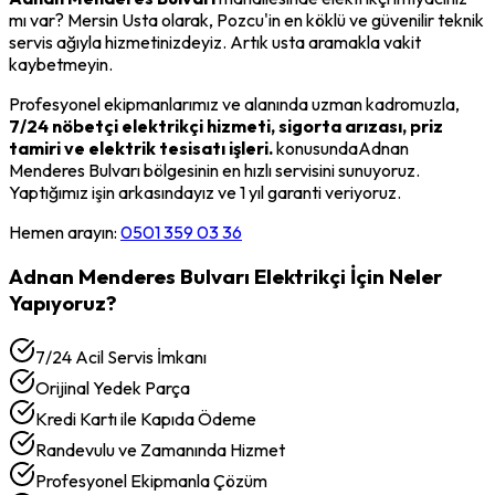
mı var? Mersin Usta olarak,
Pozcu
'in en köklü ve güvenilir teknik
servis ağıyla hizmetinizdeyiz. Artık usta aramakla vakit
kaybetmeyin.
Profesyonel ekipmanlarımız ve alanında uzman kadromuzla,
7/24 nöbetçi elektrikçi hizmeti, sigorta arızası, priz
tamiri ve elektrik tesisatı işleri.
konusunda
Adnan
Menderes Bulvarı
bölgesinin en hızlı servisini sunuyoruz.
Yaptığımız işin arkasındayız ve 1 yıl garanti veriyoruz.
Hemen arayın:
0501 359 03 36
Adnan Menderes Bulvarı
Elektrikçi
İçin Neler
Yapıyoruz?
7/24 Acil Servis İmkanı
Orijinal Yedek Parça
Kredi Kartı ile Kapıda Ödeme
Randevulu ve Zamanında Hizmet
Profesyonel Ekipmanla Çözüm