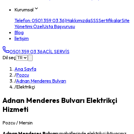
Kurumsal
Telefon: 0501 359 03 36)
Hakkımızda
SSS
Sertifikalar
Site
Yönetimi Özel
Usta Başvurusu
Blog
İletişim
0501 359 03 36
ACİL SERVİS
Dil seç
Ana Sayfa
/
Pozcu
/
Adnan Menderes Bulvarı
/
Elektrikçi
Adnan Menderes Bulvarı
Elektrikçi
Hizmeti
Pozcu
/ Mersin
Adnan Menderes Bulvarı
mahallesinde
elektrikçi
ihtiyacınız