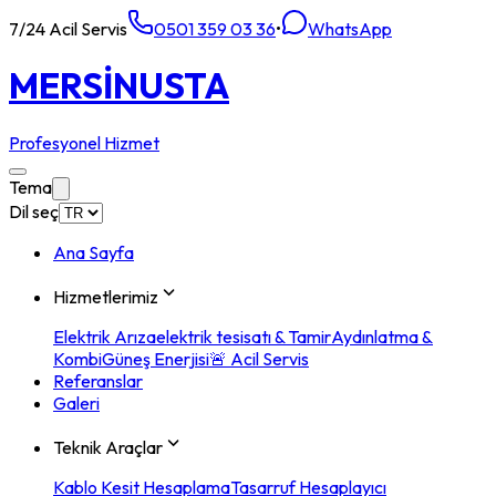
7/24 Acil Servis
0501 359 03 36
•
WhatsApp
MERSİN
USTA
Profesyonel Hizmet
Tema
Dil seç
Ana Sayfa
Hizmetlerimiz
Elektrik Arıza
elektrik tesisatı & Tamir
Aydınlatma &
Kombi
Güneş Enerjisi
🚨 Acil Servis
Referanslar
Galeri
Teknik Araçlar
Kablo Kesit Hesaplama
Tasarruf Hesaplayıcı