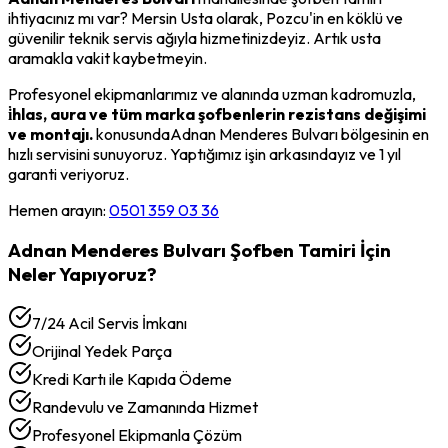
ihtiyacınız mı var? Mersin Usta olarak,
Pozcu
'in en köklü ve
güvenilir teknik servis ağıyla hizmetinizdeyiz. Artık usta
aramakla vakit kaybetmeyin.
Profesyonel ekipmanlarımız ve alanında uzman kadromuzla,
i̇hlas, aura ve tüm marka şofbenlerin rezistans değişimi
ve montajı.
konusunda
Adnan Menderes Bulvarı
bölgesinin en
hızlı servisini sunuyoruz. Yaptığımız işin arkasındayız ve 1 yıl
garanti veriyoruz.
Hemen arayın:
0501 359 03 36
Adnan Menderes Bulvarı
Şofben Tamiri
İçin
Neler Yapıyoruz?
7/24 Acil Servis İmkanı
Orijinal Yedek Parça
Kredi Kartı ile Kapıda Ödeme
Randevulu ve Zamanında Hizmet
Profesyonel Ekipmanla Çözüm