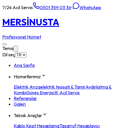
7/24 Acil Servis
0501 359 03 36
•
WhatsApp
MERSİN
USTA
Profesyonel Hizmet
Tema
Dil seç
Ana Sayfa
Hizmetlerimiz
Elektrik Arıza
elektrik tesisatı & Tamir
Aydınlatma &
Kombi
Güneş Enerjisi
🚨 Acil Servis
Referanslar
Galeri
Teknik Araçlar
Kablo Kesit Hesaplama
Tasarruf Hesaplayıcı