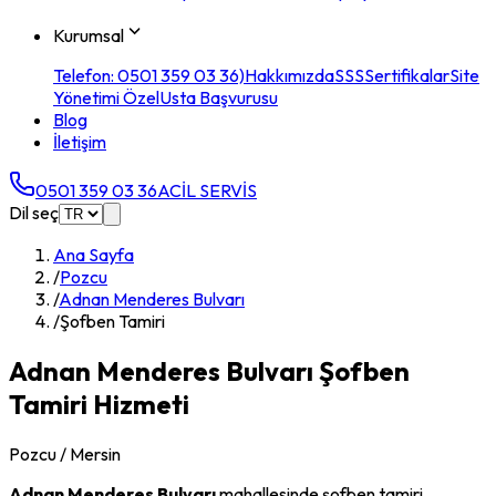
Kurumsal
Telefon: 0501 359 03 36)
Hakkımızda
SSS
Sertifikalar
Site
Yönetimi Özel
Usta Başvurusu
Blog
İletişim
0501 359 03 36
ACİL SERVİS
Dil seç
Ana Sayfa
/
Pozcu
/
Adnan Menderes Bulvarı
/
Şofben Tamiri
Adnan Menderes Bulvarı
Şofben
Tamiri
Hizmeti
Pozcu
/ Mersin
Adnan Menderes Bulvarı
mahallesinde
şofben tamiri